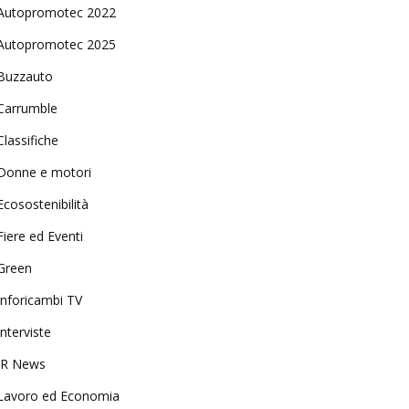
Autopromotec 2022
Autopromotec 2025
Buzzauto
Carrumble
Classifiche
Donne e motori
Ecosostenibilità
Fiere ed Eventi
Green
Inforicambi TV
Interviste
IR News
Lavoro ed Economia