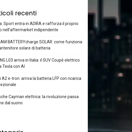
ticoli recenti
a. Sport entra in ADIRA e rafforza il proprio
o nell’aftermarket indipendente
AM BATTERYcharge SOLAR: come funziona
antenitore solare di batteria
G L03 arriva in Italia: il SUV Coupé elettrico
a Tesla con AI
 A2 e-tron: arriva la batteria LFP con ricarica
rezionale
che Cayman elettrica: la rivoluzione passa
he dal suono