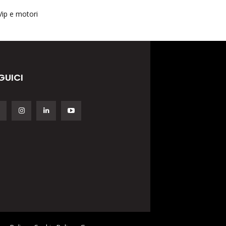
Vip e motori
GUICI