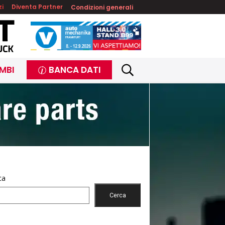
zi
Diventa Partner
Condizioni generali
MBI
BANCA DATI
ca
Cerca