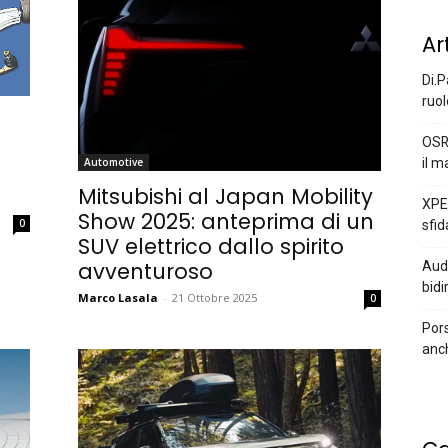
Ar
Di.P
ruol
OSR
il m
Automotive
Mitsubishi al Japan Mobility
XPEN
Show 2025: anteprima di un
0
sfid
SUV elettrico dallo spirito
avventuroso
Audi
bidi
Marco Lasala
-
21 Ottobre 2025
0
Pors
anc