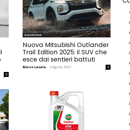
Ca
Automotive
-
Nuova Mitsubishi Outlander
i
Trail Edition 2025: il SUV che
o
esce dai sentieri battuti
Marco Lasala
-
6 Agosto 2025
0
0
MY INFORICAMBI
Username