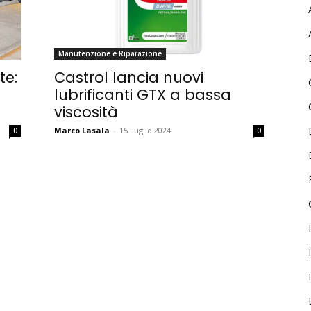
Password
Manutenzione e Riparazione
te:
Castrol lancia nuovi
Ricordami
lubrificanti GTX a bassa
Accedi
viscosità
Marco Lasala
-
15 Luglio 2024
0
0