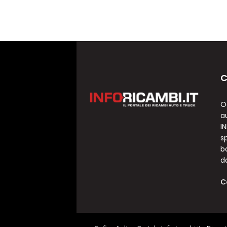
C
O
a
I
sp
b
d
C