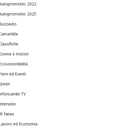
Autopromotec 2022
Autopromotec 2025
Buzzauto
Carrumble
Classifiche
Donne e motori
Ecosostenibilità
Fiere ed Eventi
Green
Inforicambi TV
Interviste
IR News
Lavoro ed Economia