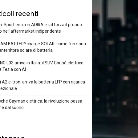
ticoli recenti
a. Sport entra in ADIRA e rafforza il proprio
o nell’aftermarket indipendente
AM BATTERYcharge SOLAR: come funziona
antenitore solare di batteria
G L03 arriva in Italia: il SUV Coupé elettrico
a Tesla con AI
 A2 e-tron: arriva la batteria LFP con ricarica
rezionale
che Cayman elettrica: la rivoluzione passa
he dal suono