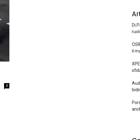
Ar
Di.P
ruol
OSR
il m
XPEN
sfid
Audi
0
bidi
Pors
anc