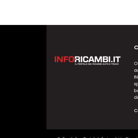
C
O
a
I
sp
b
d
C