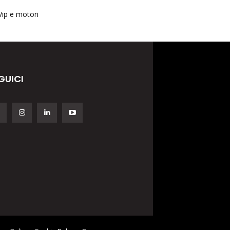
Vip e motori
GUICI