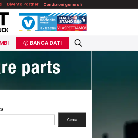
zi
Diventa Partner
Condizioni generali
MBI
BANCA DATI
ca
Cerca