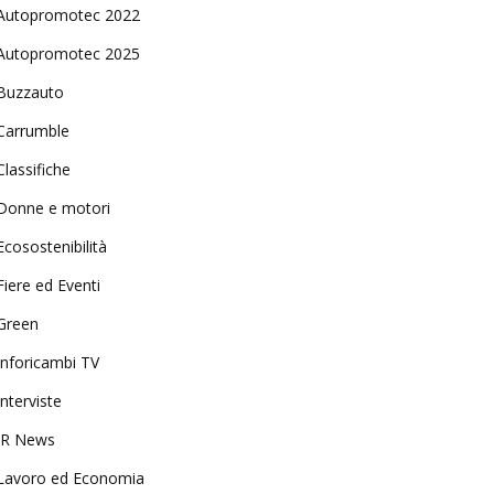
Autopromotec 2022
Autopromotec 2025
Buzzauto
Carrumble
Classifiche
Donne e motori
Ecosostenibilità
Fiere ed Eventi
Green
Inforicambi TV
Interviste
IR News
Lavoro ed Economia