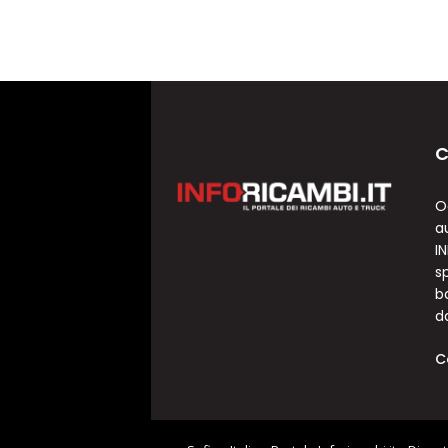
C
O
a
I
sp
b
d
C