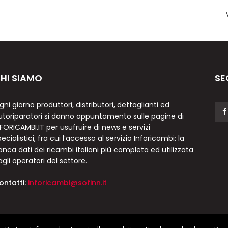
HI SIAMO
SE
gni giorno produttori, distributori, dettaglianti ed
utoriparatori si danno appuntamento sulle pagine di
NFORICAMBI.IT per usufruire di news e servizi
ecialistici, fra cui l’accesso al servizio Inforicambi: la
anca dati dei ricambi italiani più completa ed utilizzata
agli operatori del settore.
ontatti:
inforicambi@sofinn.it