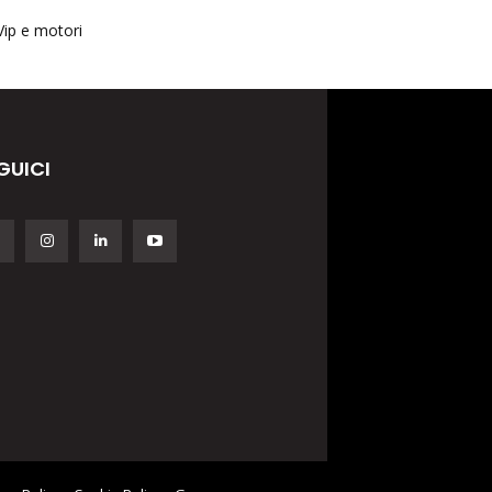
Vip e motori
GUICI