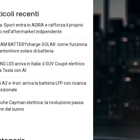
ticoli recenti
a. Sport entra in ADIRA e rafforza il proprio
o nell’aftermarket indipendente
AM BATTERYcharge SOLAR: come funziona
antenitore solare di batteria
G L03 arriva in Italia: il SUV Coupé elettrico
a Tesla con AI
 A2 e-tron: arriva la batteria LFP con ricarica
rezionale
che Cayman elettrica: la rivoluzione passa
he dal suono