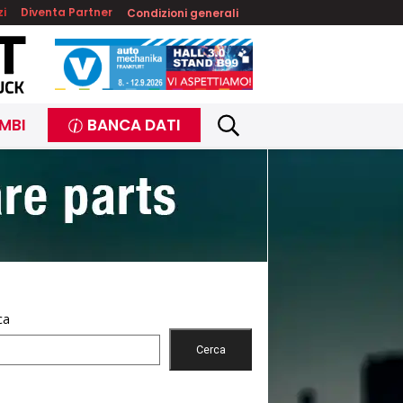
zi
Diventa Partner
Condizioni generali
MBI
BANCA DATI
ca
Cerca