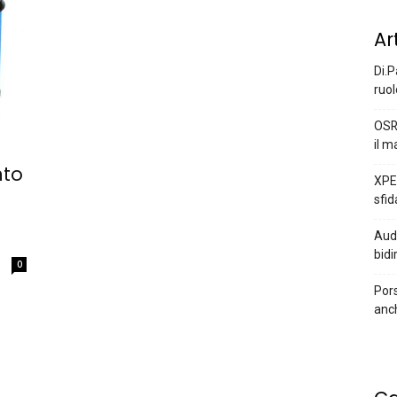
Ar
Di.P
ruol
OSR
il m
nto
XPEN
sfid
Audi
bidi
0
Pors
anc