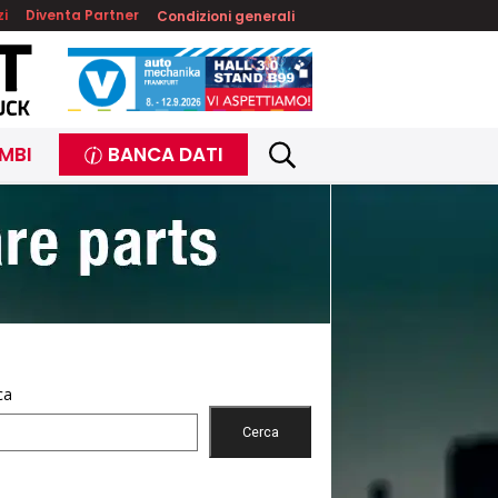
zi
Diventa Partner
Condizioni generali
MBI
BANCA DATI
ca
Cerca