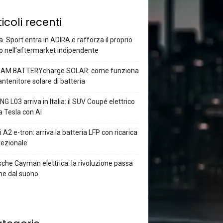
ticoli recenti
a. Sport entra in ADIRA e rafforza il proprio
o nell’aftermarket indipendente
AM BATTERYcharge SOLAR: come funziona
antenitore solare di batteria
G L03 arriva in Italia: il SUV Coupé elettrico
a Tesla con AI
 A2 e-tron: arriva la batteria LFP con ricarica
rezionale
che Cayman elettrica: la rivoluzione passa
he dal suono