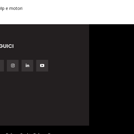
Vip e motori
GUICI