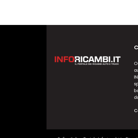
C
O
a
I
sp
b
d
C