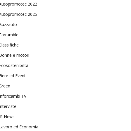
Autopromotec 2022
Autopromotec 2025
Buzzauto
Carrumble
Classifiche
Donne e motori
Ecosostenibilità
Fiere ed Eventi
Green
Inforicambi TV
Interviste
IR News
Lavoro ed Economia