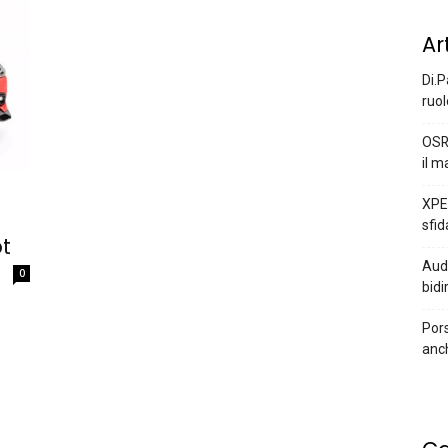
Ar
Di.P
ruol
OSR
il m
XPEN
sfid
t
Audi
0
bidi
Pors
anc