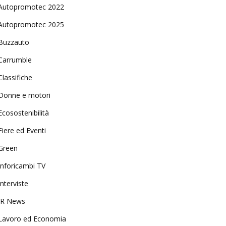
Autopromotec 2022
Autopromotec 2025
Buzzauto
Carrumble
Classifiche
Donne e motori
Ecosostenibilità
Fiere ed Eventi
Green
Inforicambi TV
Interviste
IR News
Lavoro ed Economia