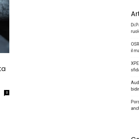
Ar
Di.P
ruol
OSR
il m
XPEN
ta
sfid
Audi
bidi
0
Pors
anc