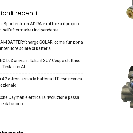
ticoli recenti
a. Sport entra in ADIRA e rafforza il proprio
o nell’aftermarket indipendente
AM BATTERYcharge SOLAR: come funziona
antenitore solare di batteria
G L03 arriva in Italia: il SUV Coupé elettrico
a Tesla con AI
 A2 e-tron: arriva la batteria LFP con ricarica
rezionale
che Cayman elettrica: la rivoluzione passa
he dal suono