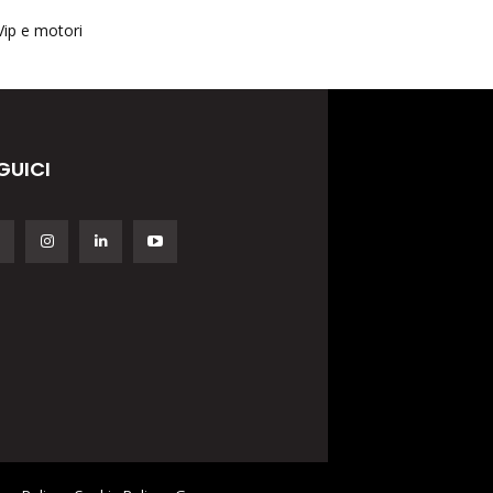
Vip e motori
GUICI