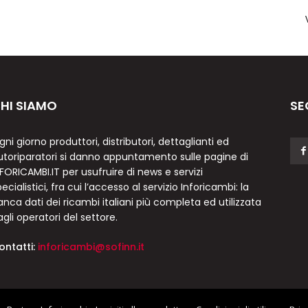
HI SIAMO
SE
gni giorno produttori, distributori, dettaglianti ed
utoriparatori si danno appuntamento sulle pagine di
NFORICAMBI.IT per usufruire di news e servizi
ecialistici, fra cui l’accesso al servizio Inforicambi: la
anca dati dei ricambi italiani più completa ed utilizzata
agli operatori del settore.
ontatti:
inforicambi@sofinn.it