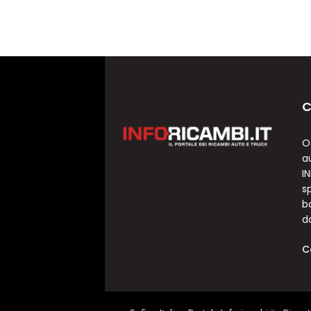
C
O
a
I
sp
b
d
C