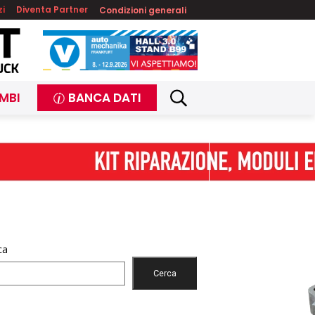
zi
Diventa Partner
Condizioni generali
MBI
BANCA DATI
ca
Cerca