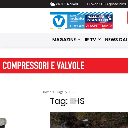
C
26.8
Napoli
Giovedì, 06 Agosto 2026
MAGAZINE
IR TV
NEWS DAI
Home
Tags
IIHS
Tag: IIHS