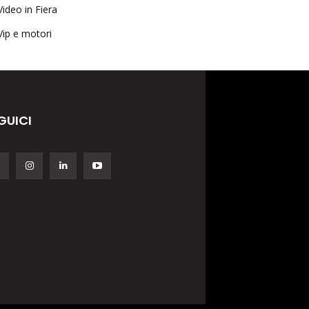
Video in Fiera
Vip e motori
GUICI