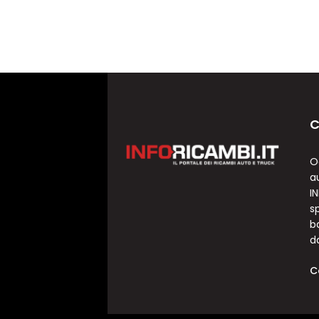
C
O
a
I
sp
b
d
C