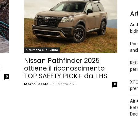
Ar
Audi
bidi
Pors
anc
Sicurezza alla Guida
Nissan Pathfinder 2025
REC
i
ottiene il riconoscimento
per 
TOP SAFETY PICK+ da IIHS
0
XPEN
Marco Lasala
-
18 Marzo 2025
0
prem
Air-
Rete
Dac