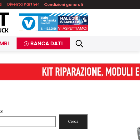
zi
Diventa Partner
Condizioni generali
MBI
BANCA DATI
ca
Cerca