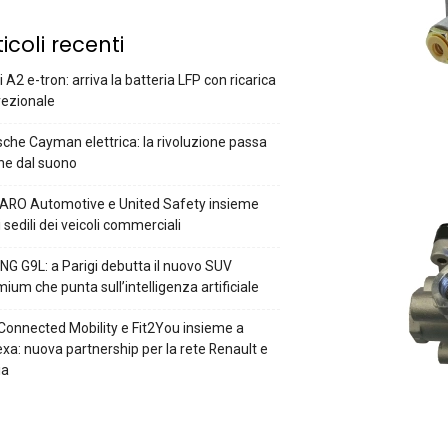
ticoli recenti
 A2 e-tron: arriva la batteria LFP con ricarica
rezionale
che Cayman elettrica: la rivoluzione passa
he dal suono
ARO Automotive e United Safety insieme
i sedili dei veicoli commerciali
G G9L: a Parigi debutta il nuovo SUV
ium che punta sull’intelligenza artificiale
Connected Mobility e Fit2You insieme a
xa: nuova partnership per la rete Renault e
ia