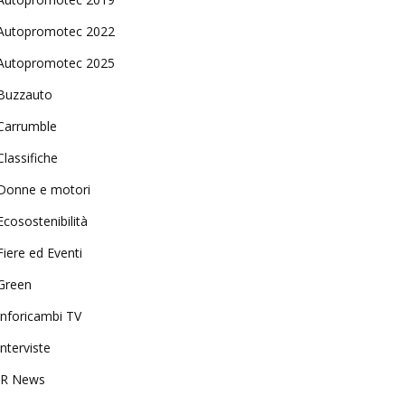
Autopromotec 2022
Autopromotec 2025
Buzzauto
Carrumble
Classifiche
Donne e motori
Ecosostenibilità
Fiere ed Eventi
Green
Inforicambi TV
Interviste
IR News