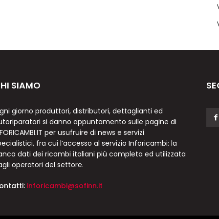
HI SIAMO
SE
gni giorno produttori, distributori, dettaglianti ed
utoriparatori si danno appuntamento sulle pagine di
NFORICAMBI.IT per usufruire di news e servizi
ecialistici, fra cui l’accesso al servizio Inforicambi: la
anca dati dei ricambi italiani più completa ed utilizzata
agli operatori del settore.
ontatti:
inforicambi@sofinn.it