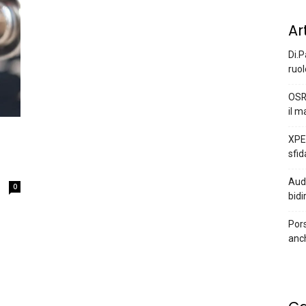
Ar
Di.P
ruol
OSR
il m
XPEN
sfid
Audi
0
bidi
Pors
anc