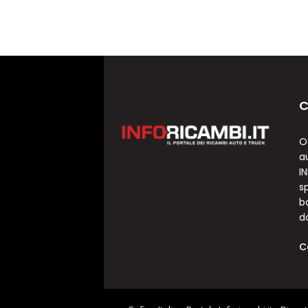
C
O
a
I
sp
b
d
C