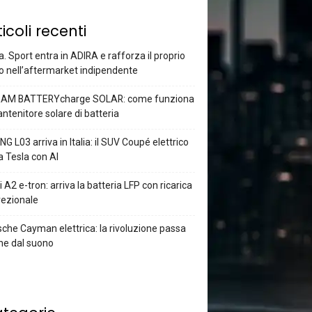
ticoli recenti
a. Sport entra in ADIRA e rafforza il proprio
o nell’aftermarket indipendente
AM BATTERYcharge SOLAR: come funziona
antenitore solare di batteria
G L03 arriva in Italia: il SUV Coupé elettrico
a Tesla con AI
 A2 e-tron: arriva la batteria LFP con ricarica
rezionale
che Cayman elettrica: la rivoluzione passa
he dal suono