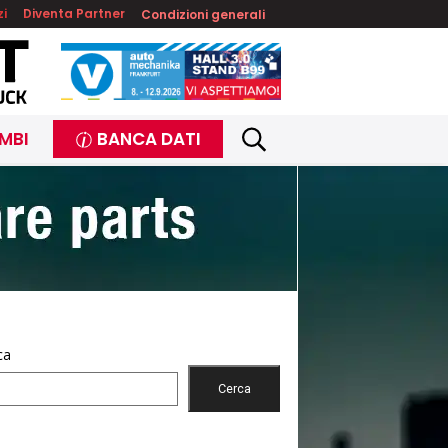
zi
Diventa Partner
Condizioni generali
MBI
BANCA DATI
ca
Cerca