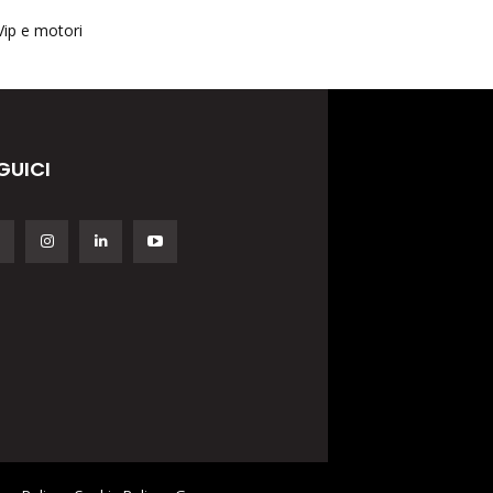
Vip e motori
GUICI