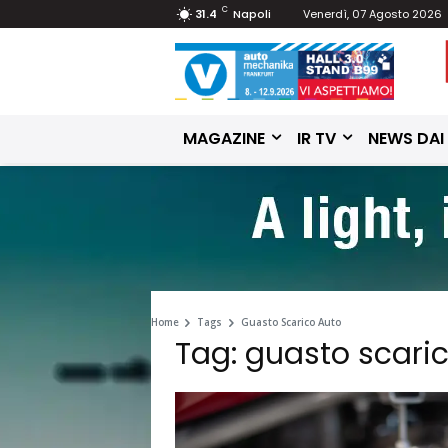
C
31.4
Napoli
Venerdì, 07 Agosto 2026
MAGAZINE
IR TV
NEWS DAI
Home
Tags
Guasto Scarico Auto
Tag: guasto scari