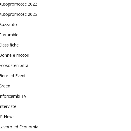
Autopromotec 2022
Autopromotec 2025
Buzzauto
Carrumble
Classifiche
Donne e motori
Ecosostenibilità
Fiere ed Eventi
Green
Inforicambi TV
Interviste
IR News
Lavoro ed Economia