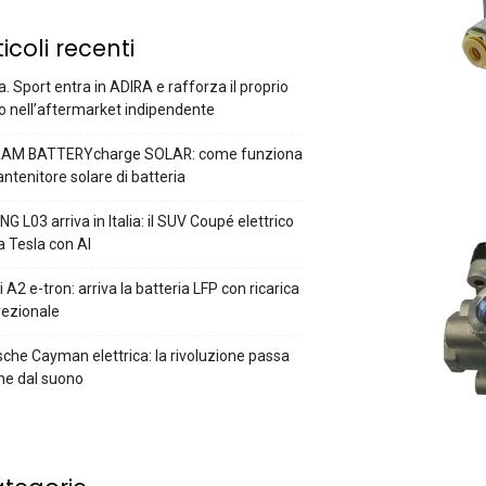
ticoli recenti
a. Sport entra in ADIRA e rafforza il proprio
o nell’aftermarket indipendente
AM BATTERYcharge SOLAR: come funziona
antenitore solare di batteria
G L03 arriva in Italia: il SUV Coupé elettrico
a Tesla con AI
 A2 e-tron: arriva la batteria LFP con ricarica
rezionale
che Cayman elettrica: la rivoluzione passa
he dal suono