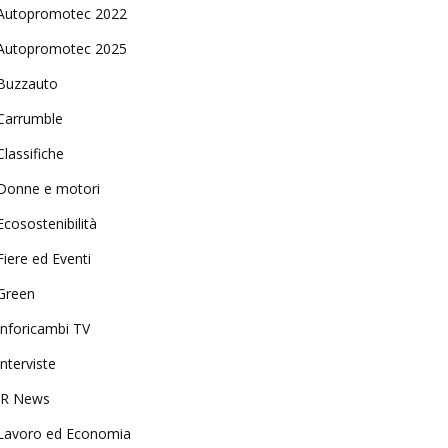
Autopromotec 2022
Autopromotec 2025
Buzzauto
Carrumble
Classifiche
Donne e motori
Ecosostenibilità
Fiere ed Eventi
Green
Inforicambi TV
Interviste
IR News
Lavoro ed Economia