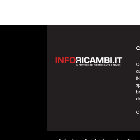
C
O
a
I
sp
b
d
C