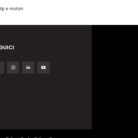
Vip e motori
GUICI