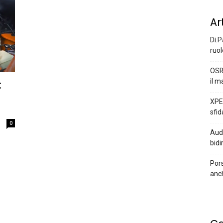
Ar
Di.P
ruol
OSR
il m
:
XPEN
sfid
0
Audi
bidi
Pors
anc