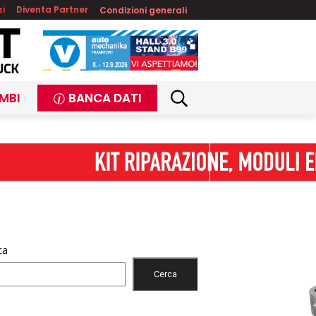
zi
Diventa Partner
Condizioni generali
MBI
BANCA DATI
ca
Cerca