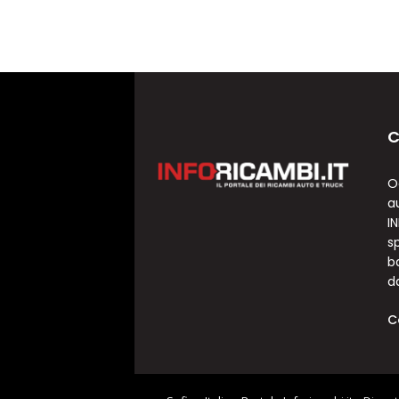
C
O
a
I
sp
b
d
C