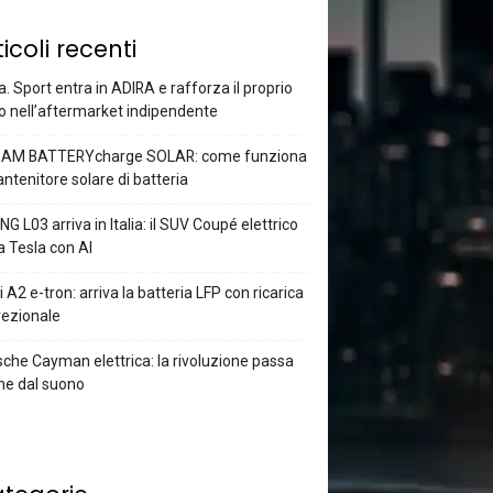
ticoli recenti
a. Sport entra in ADIRA e rafforza il proprio
o nell’aftermarket indipendente
AM BATTERYcharge SOLAR: come funziona
antenitore solare di batteria
G L03 arriva in Italia: il SUV Coupé elettrico
a Tesla con AI
 A2 e-tron: arriva la batteria LFP con ricarica
rezionale
che Cayman elettrica: la rivoluzione passa
he dal suono