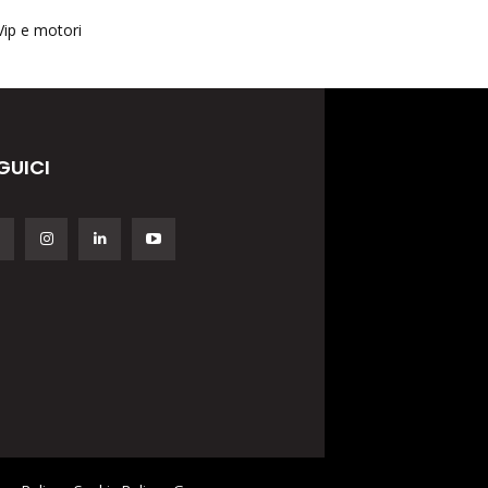
Vip e motori
GUICI