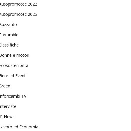
Autopromotec 2022
Autopromotec 2025
Buzzauto
Carrumble
Classifiche
Donne e motori
Ecosostenibilità
Fiere ed Eventi
Green
Inforicambi TV
Interviste
IR News
Lavoro ed Economia