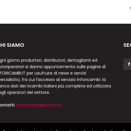
HI SIAMO
SE
gni giorno produttori, distributori, dettaglianti ed
utoriparatori si danno appuntamento sulle pagine di
NFORICAMBI.IT per usufruire di news e servizi
ecialistici, fra cui l’accesso al servizio Inforicambi: la
anca dati dei ricambi italiani più completa ed utilizzata
agli operatori del settore.
ontatti:
inforicambi@sofinn.it