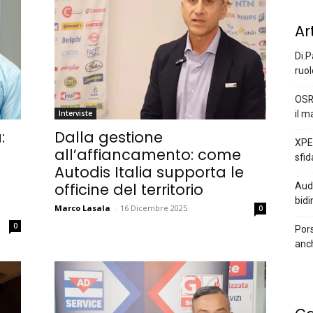
Ar
Di.P
ruol
OSR
il m
Interviste
:
Dalla gestione
XPEN
all’affiancamento: come
sfid
Autodis Italia supporta le
officine del territorio
Audi
bidi
Marco Lasala
-
16 Dicembre 2025
0
0
Pors
anc