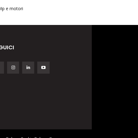
Vip e motori
GUICI