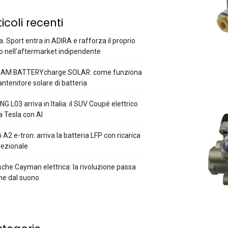
ticoli recenti
a. Sport entra in ADIRA e rafforza il proprio
o nell’aftermarket indipendente
AM BATTERYcharge SOLAR: come funziona
antenitore solare di batteria
G L03 arriva in Italia: il SUV Coupé elettrico
a Tesla con AI
 A2 e-tron: arriva la batteria LFP con ricarica
rezionale
che Cayman elettrica: la rivoluzione passa
he dal suono