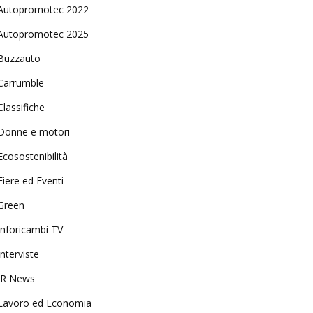
Autopromotec 2022
Autopromotec 2025
Buzzauto
Carrumble
Classifiche
Donne e motori
Ecosostenibilità
Fiere ed Eventi
Green
Inforicambi TV
Interviste
IR News
Lavoro ed Economia