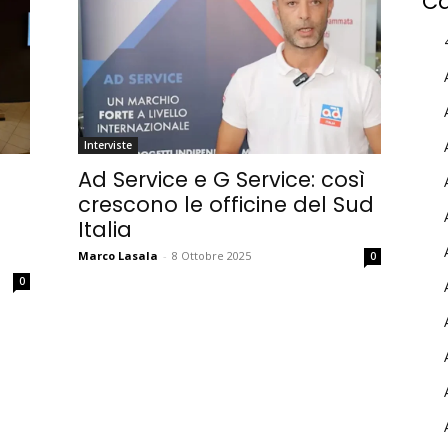
Ca
Interviste
Ad Service e G Service: così
crescono le officine del Sud
Italia
Marco Lasala
-
8 Ottobre 2025
0
MY INFORICAMBI
0
Username