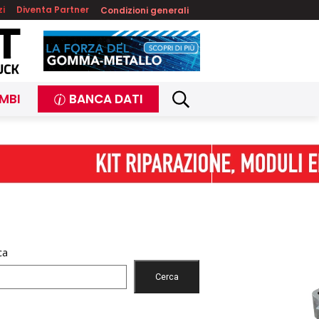
zi
Diventa Partner
Condizioni generali
MBI
BANCA DATI
ca
Cerca