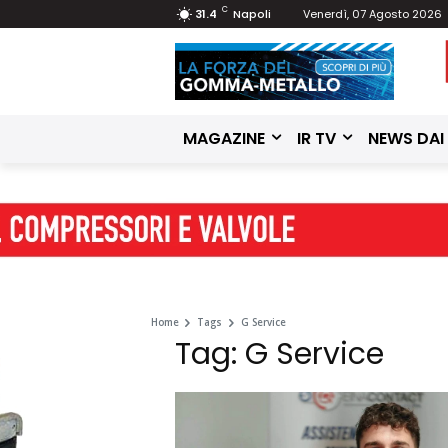
C
31.4
Napoli
Venerdì, 07 Agosto 2026
MAGAZINE
IR TV
NEWS DAI
Home
Tags
G Service
Tag: G Service