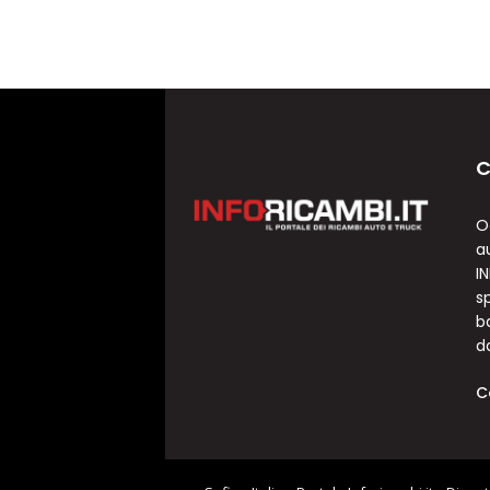
C
O
a
I
sp
b
d
C