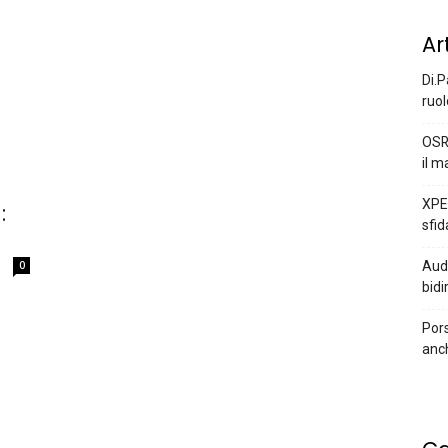
Ar
Di.P
ruol
OSR
il m
XPEN
:
sfid
0
Audi
bidi
Pors
anc