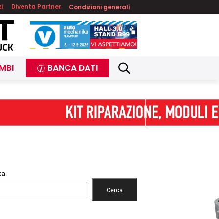
zi
Diventa Partner
Condizioni generali
MBI
BANCA DATI
ca
Cerca