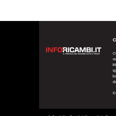
C
O
a
I
sp
b
d
C