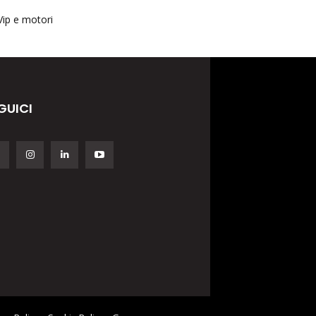
Vip e motori
GUICI