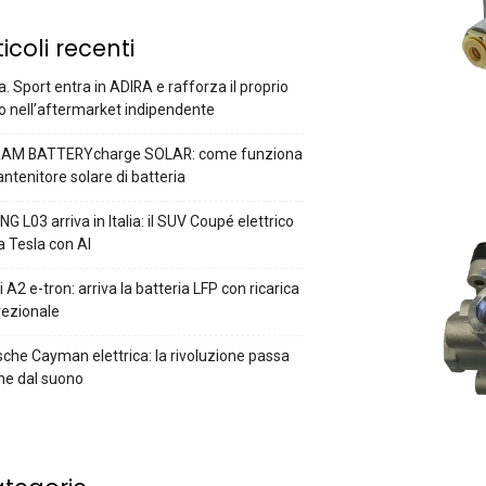
ticoli recenti
a. Sport entra in ADIRA e rafforza il proprio
o nell’aftermarket indipendente
AM BATTERYcharge SOLAR: come funziona
antenitore solare di batteria
G L03 arriva in Italia: il SUV Coupé elettrico
a Tesla con AI
 A2 e-tron: arriva la batteria LFP con ricarica
rezionale
che Cayman elettrica: la rivoluzione passa
he dal suono