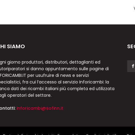
HI SIAMO
SE
gni giorno produttori, distributori, dettaglianti ed
utoriparatori si danno appuntamento sulle pagine di
NFORICAMBI.IT per usufruire di news e servizi
ecialistici, fra cui l’accesso al servizio Inforicambi: la
anca dati dei ricambi italiani più completa ed utilizzata
agli operatori del settore.
ontatti:
inforicambi@sofinn.it