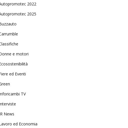
Autopromotec 2022
Autopromotec 2025
Buzzauto
Carrumble
Classifiche
Donne e motori
Ecosostenibilità
Fiere ed Eventi
Green
Inforicambi TV
Interviste
IR News
Lavoro ed Economia