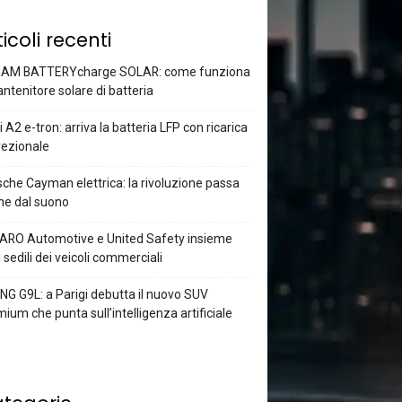
ticoli recenti
AM BATTERYcharge SOLAR: come funziona
antenitore solare di batteria
 A2 e-tron: arriva la batteria LFP con ricarica
rezionale
che Cayman elettrica: la rivoluzione passa
he dal suono
ARO Automotive e United Safety insieme
i sedili dei veicoli commerciali
G G9L: a Parigi debutta il nuovo SUV
ium che punta sull’intelligenza artificiale