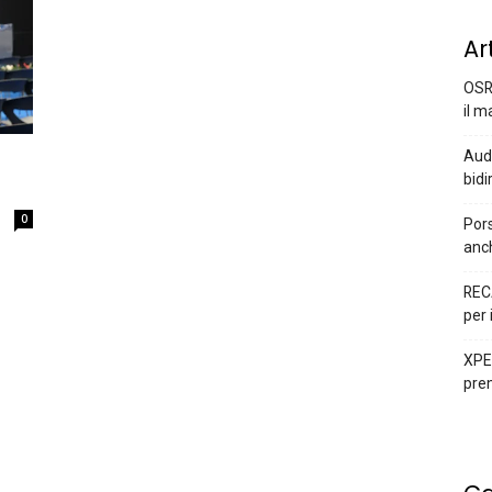
Ar
OSR
il m
Audi
bidi
0
Pors
anc
REC
per 
XPEN
prem