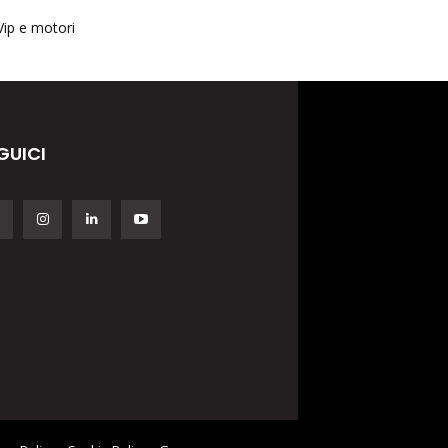
Vip e motori
GUICI