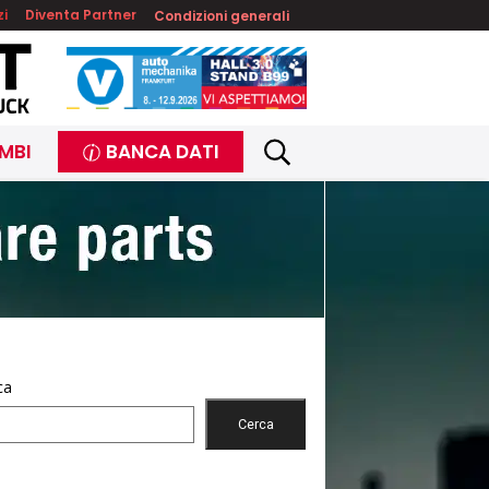
zi
Diventa Partner
Condizioni generali
MBI
BANCA DATI
ca
Cerca