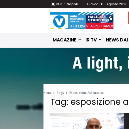
C
31.3
Napoli
Giovedì, 06 Agosto 2026
MAGAZINE
IR TV
NEWS DAI
Home
Tags
Esposizione Automotive
Tag: esposizione 