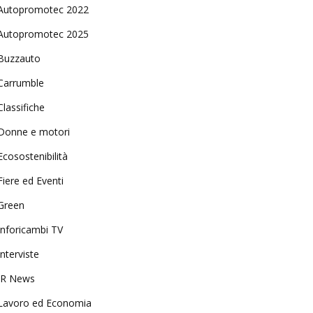
Autopromotec 2022
Autopromotec 2025
Buzzauto
Carrumble
Classifiche
Donne e motori
Ecosostenibilità
Fiere ed Eventi
Green
Inforicambi TV
Interviste
IR News
Lavoro ed Economia