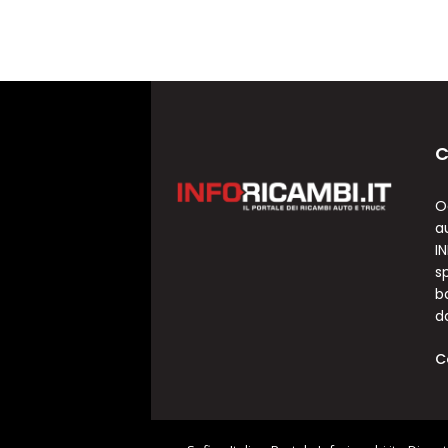
C
O
a
I
sp
b
d
C