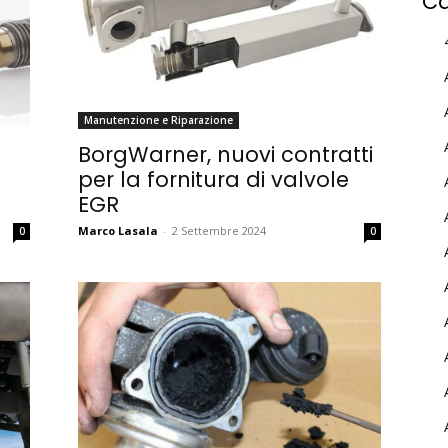
Ca
Manutenzione e Riparazione
BorgWarner, nuovi contratti
per la fornitura di valvole
EGR
Marco Lasala
-
2 Settembre 2024
0
0
MY INFORICAMBI
Username