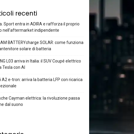
ticoli recenti
a. Sport entra in ADIRA e rafforza il proprio
o nell’aftermarket indipendente
AM BATTERYcharge SOLAR: come funziona
antenitore solare di batteria
G L03 arriva in Italia: il SUV Coupé elettrico
a Tesla con AI
 A2 e-tron: arriva la batteria LFP con ricarica
rezionale
che Cayman elettrica: la rivoluzione passa
he dal suono