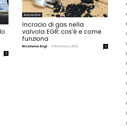
Password
Automotive
Incrocio di gas nella
valvola EGR: cos’è e come
lo
Ricordami
funziona
Accedi
Nicodemo Angì
-
6 Novembre 2023
0
0