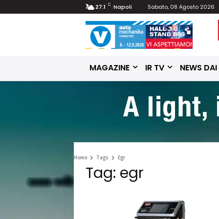
C
27.1
Napoli
Sabato, 08 Agosto 2026
MAGAZINE
IR TV
NEWS DAI
Home
Tags
Egr
Tag: egr