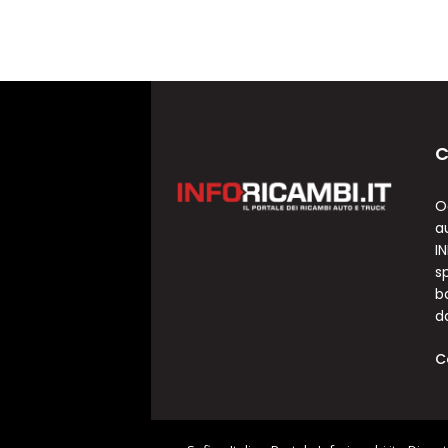
C
O
a
I
sp
b
d
C