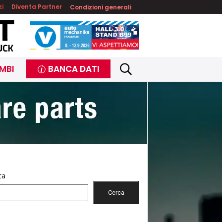
zi
Diventa Partner
Condizioni generali
MBI
BANCA DATI
ca
Cerca