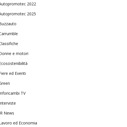
Autopromotec 2022
Autopromotec 2025
Buzzauto
Carrumble
Classifiche
Donne e motori
Ecosostenibilità
Fiere ed Eventi
Green
Inforicambi TV
Interviste
IR News
Lavoro ed Economia