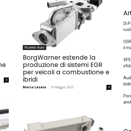
Ar
Di.P
ruol
OSR
il m
Ricambi Auto
BorgWarner estende la
XPEN
ne
produzione di sistemi EGR
sfid
per veicoli a combustione e
ibridi
Audi
0
bidi
Marco Lasala
-
19 Maggio 2025
0
Pors
anc