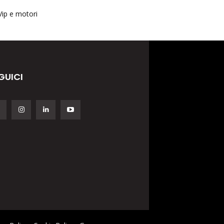
Vip e motori
GUICI