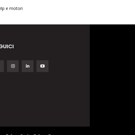
Vip e motori
GUICI