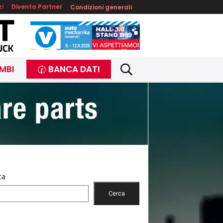
zi
Diventa Partner
Condizioni generali
MBI
BANCA DATI
ca
Cerca