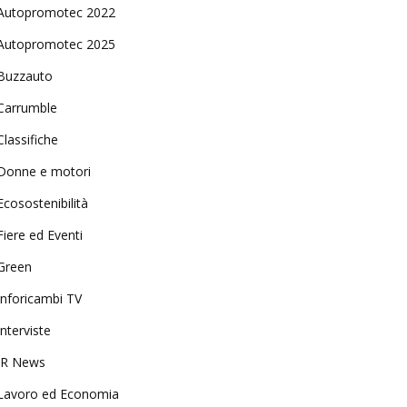
Autopromotec 2022
Autopromotec 2025
Buzzauto
Carrumble
Classifiche
Donne e motori
Ecosostenibilità
Fiere ed Eventi
Green
Inforicambi TV
Interviste
IR News
Lavoro ed Economia