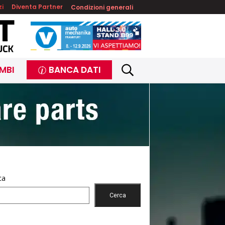
zi
Diventa Partner
Condizioni generali
MBI
BANCA DATI
ca
Cerca