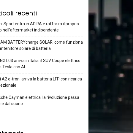
ticoli recenti
a. Sport entra in ADIRA e rafforza il proprio
o nell’aftermarket indipendente
AM BATTERYcharge SOLAR: come funziona
antenitore solare di batteria
G L03 arriva in Italia: il SUV Coupé elettrico
a Tesla con AI
 A2 e-tron: arriva la batteria LFP con ricarica
rezionale
che Cayman elettrica: la rivoluzione passa
he dal suono