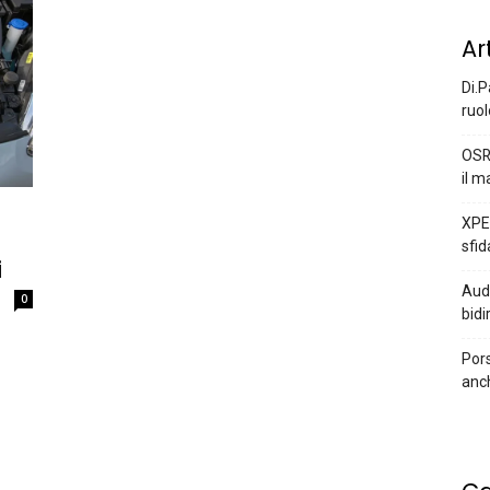
Ar
Di.P
ruol
OSR
il m
XPEN
sfid
i
Audi
0
bidi
Pors
anc