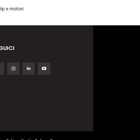
Vip e motori
GUICI