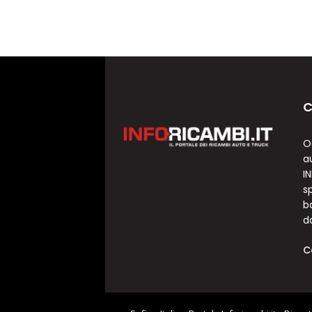
C
O
a
I
sp
b
d
C