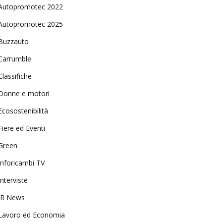
Autopromotec 2022
Autopromotec 2025
Buzzauto
Carrumble
Classifiche
Donne e motori
Ecosostenibilità
Fiere ed Eventi
Green
Inforicambi TV
Interviste
IR News
Lavoro ed Economia