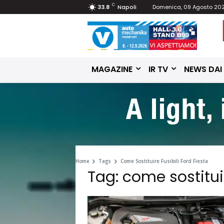
C
33.8
Napoli
Domenica, 09 Agosto 20
MAGAZINE
IR TV
NEWS DAI
Home
Tags
Come Sostituire Fusibili Ford Fiesta
Tag: come sostituir