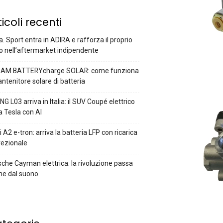
ticoli recenti
a. Sport entra in ADIRA e rafforza il proprio
o nell’aftermarket indipendente
AM BATTERYcharge SOLAR: come funziona
antenitore solare di batteria
G L03 arriva in Italia: il SUV Coupé elettrico
a Tesla con AI
 A2 e-tron: arriva la batteria LFP con ricarica
rezionale
che Cayman elettrica: la rivoluzione passa
he dal suono