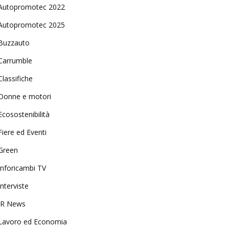
Autopromotec 2022
Autopromotec 2025
Buzzauto
Carrumble
Classifiche
Donne e motori
Ecosostenibilità
Fiere ed Eventi
Green
Inforicambi TV
Interviste
IR News
Lavoro ed Economia