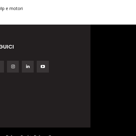
Vip e motori
GUICI