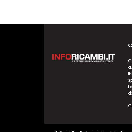
C
O
a
I
sp
b
d
C