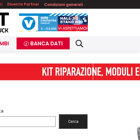
zi
Diventa Partner
Condizioni generali
MBI
BANCA DATI
ca
Cerca