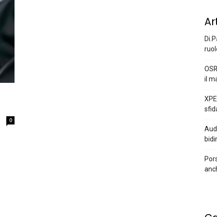
Ar
Di.P
ruol
OSR
il m
XPEN
sfid
0
Audi
bidi
Pors
anc