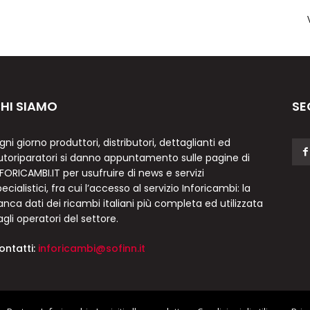
HI SIAMO
SE
gni giorno produttori, distributori, dettaglianti ed
utoriparatori si danno appuntamento sulle pagine di
NFORICAMBI.IT per usufruire di news e servizi
ecialistici, fra cui l’accesso al servizio Inforicambi: la
anca dati dei ricambi italiani più completa ed utilizzata
agli operatori del settore.
ontatti:
inforicambi@sofinn.it