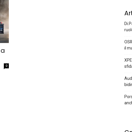
Ar
Di.P
ruol
OSR
il m
na
XPEN
0
sfid
Audi
bidi
Pors
anc