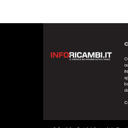
C
O
a
I
sp
b
d
C