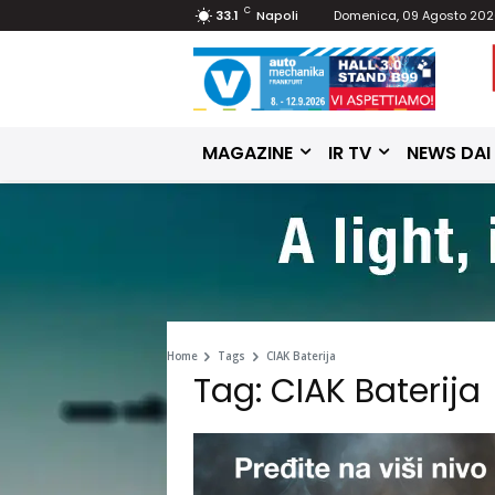
C
33.1
Napoli
Domenica, 09 Agosto 20
MAGAZINE
IR TV
NEWS DAI
Home
Tags
CIAK Baterija
Tag: CIAK Baterija