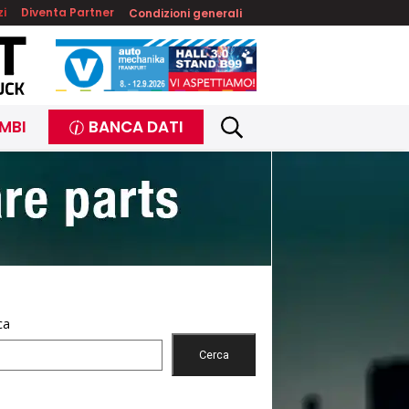
zi
Diventa Partner
Condizioni generali
MBI
BANCA DATI
ca
Cerca