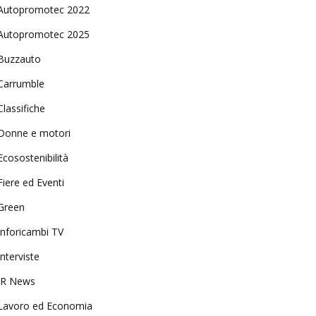
Autopromotec 2022
Autopromotec 2025
Buzzauto
Carrumble
Classifiche
Donne e motori
Ecosostenibilità
Fiere ed Eventi
Green
Inforicambi TV
Interviste
IR News
Lavoro ed Economia