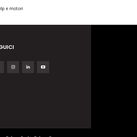
Vip e motori
GUICI