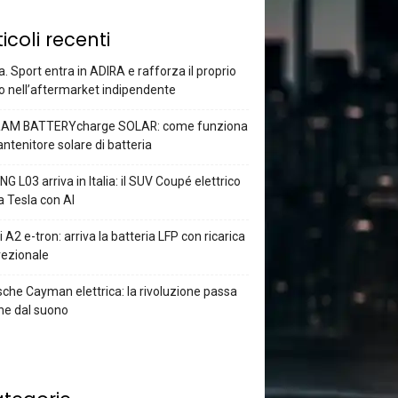
ticoli recenti
a. Sport entra in ADIRA e rafforza il proprio
o nell’aftermarket indipendente
AM BATTERYcharge SOLAR: come funziona
antenitore solare di batteria
G L03 arriva in Italia: il SUV Coupé elettrico
a Tesla con AI
 A2 e-tron: arriva la batteria LFP con ricarica
rezionale
che Cayman elettrica: la rivoluzione passa
he dal suono