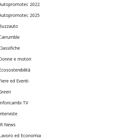
Autopromotec 2022
Autopromotec 2025
Buzzauto
Carrumble
Classifiche
Donne e motori
Ecosostenibilità
Fiere ed Eventi
Green
Inforicambi TV
Interviste
IR News
Lavoro ed Economia