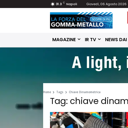
C
31.3
Napoli
Giovedì, 06 Agosto 2026
MAGAZINE
IR TV
NEWS DAI
Home
Tags
Chiave Dinamometrica
Tag: chiave dina