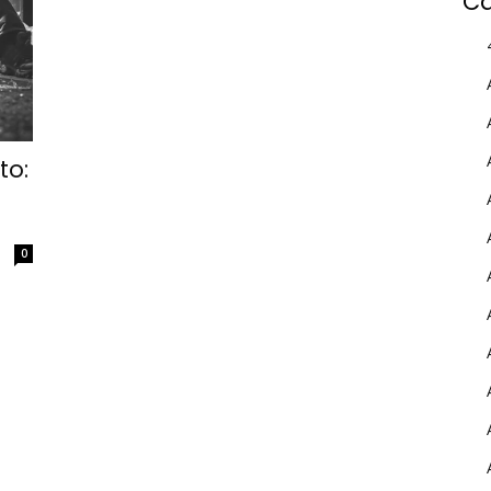
Ca
to:
0
MY INFORICAMBI
Username