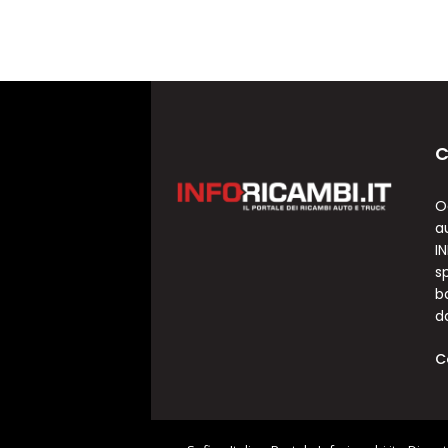
C
O
a
I
sp
b
d
C