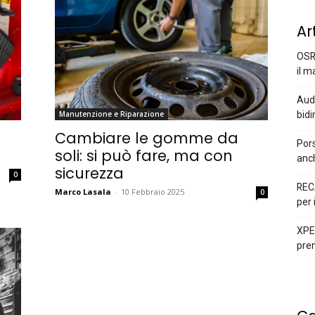
Ar
OSR
il m
Audi
bidi
Manutenzione e Riparazione
Cambiare le gomme da
Pors
soli: si può fare, ma con
anc
sicurezza
0
REC
Marco Lasala
-
10 Febbraio 2025
0
per 
XPEN
prem