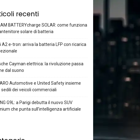
ticoli recenti
AM BATTERYcharge SOLAR: come funziona
antenitore solare di batteria
 A2 e-tron: arriva la batteria LFP con ricarica
rezionale
che Cayman elettrica: la rivoluzione passa
he dal suono
ARO Automotive e United Safety insieme
i sedili dei veicoli commerciali
G G9L: a Parigi debutta il nuovo SUV
ium che punta sull’intelligenza artificiale