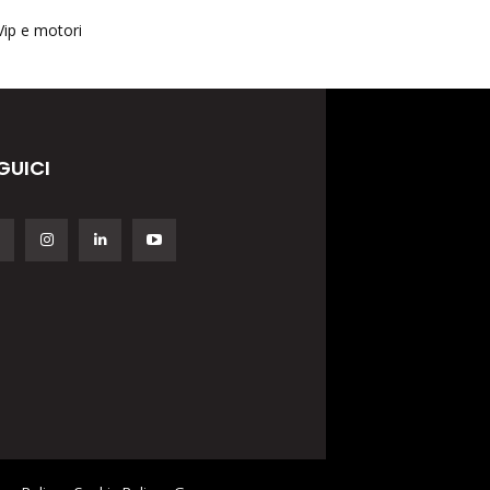
Vip e motori
GUICI