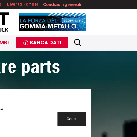
zi
Diventa Partner
Condizioni generali
MBI
BANCA DATI
ca
Cerca