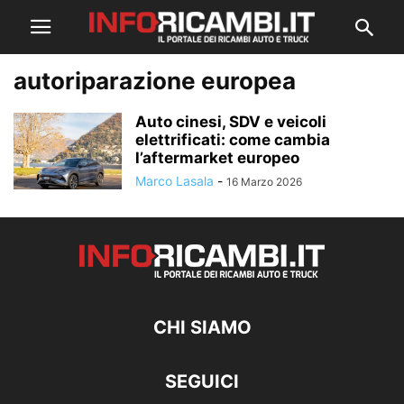
autoriparazione europea
Auto cinesi, SDV e veicoli
elettrificati: come cambia
l’aftermarket europeo
Marco Lasala
-
16 Marzo 2026
CHI SIAMO
SEGUICI