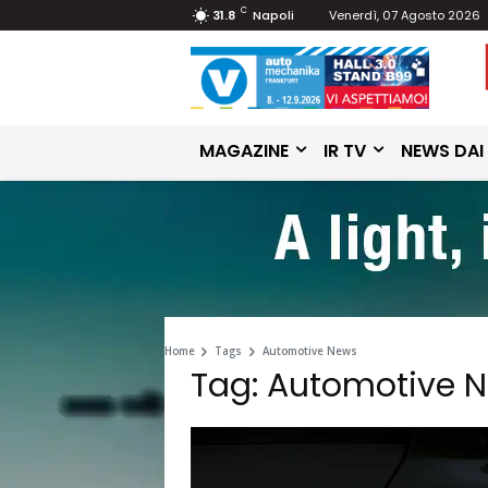
C
31.8
Napoli
Venerdì, 07 Agosto 2026
MAGAZINE
IR TV
NEWS DAI
Home
Tags
Automotive News
Tag: Automotive 