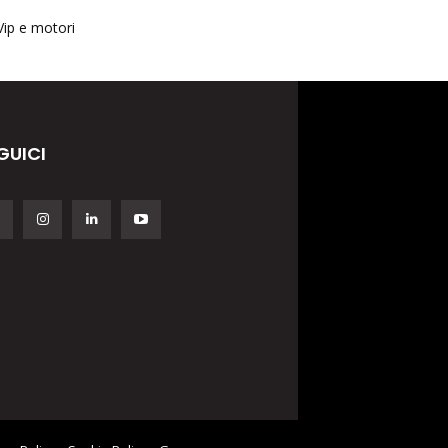
Vip e motori
GUICI