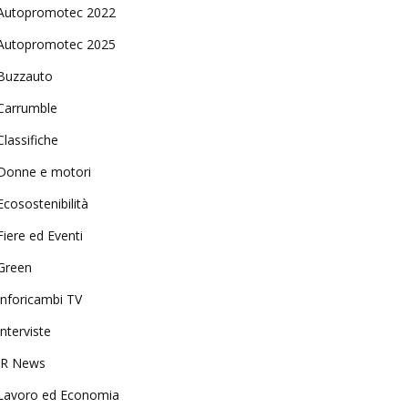
Autopromotec 2022
Autopromotec 2025
Buzzauto
Carrumble
Classifiche
Donne e motori
Ecosostenibilità
Fiere ed Eventi
Green
Inforicambi TV
Interviste
IR News
Lavoro ed Economia