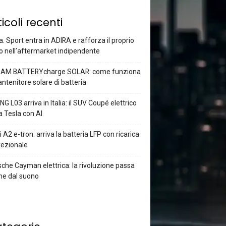
ticoli recenti
a. Sport entra in ADIRA e rafforza il proprio
o nell’aftermarket indipendente
AM BATTERYcharge SOLAR: come funziona
antenitore solare di batteria
G L03 arriva in Italia: il SUV Coupé elettrico
a Tesla con AI
 A2 e-tron: arriva la batteria LFP con ricarica
rezionale
che Cayman elettrica: la rivoluzione passa
he dal suono