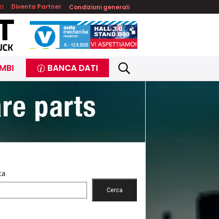
zi
Diventa Partner
Condizioni generali
MBI
BANCA DATI
ca
Cerca