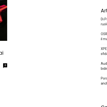
Ar
Di.P
ruol
OSR
il m
XPEN
ai
sfid
Audi
0
bidi
Pors
anc