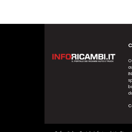
C
O
a
I
sp
b
d
C