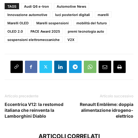
TAGS
Audi Q6 e-tron
Automotive News
Innovazione automotive
luci posteriori digitali
marelli
Marelli OLED
Marelli sospensioni
mobilità del futuro
OLED 2.0
PACE Award 2025
premi tecnologia auto
sospensioni elettromeccaniche
V2X
Articolo precedente
Articolo successivo
Eccentrica V12: la restomod
Renault Emblème: doppia
italiana che reinventa la
alimentazione idrogeno-
Lamborghini Diablo
elettrico
ARTICOLI CORRELATI