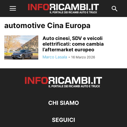
automotive Cina Europa
Auto cinesi, SDV e veicoli
elettrificati: come cambia
l’aftermarket europeo
Marco Lasala
-
16 Marzo 2026
CHI SIAMO
SEGUICI