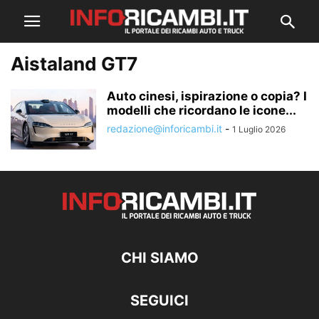
Aistaland GT7
Auto cinesi, ispirazione o copia? I
modelli che ricordano le icone...
redazione@inforicambi.it
-
1 Luglio 2026
CHI SIAMO
SEGUICI