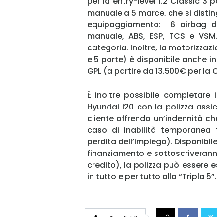
per la entry-level 1.2 Classic 
manuale a 5 marce, che si distin
equipaggiamento: 6 airbag di
manuale, ABS, ESP, TCS e VSM. 
categoria. Inoltre, la motorizza
e 5 porte) è disponibile anche in
GPL (a partire da 13.500€ per la 
È inoltre possibile completare i
Hyundai i20 con la polizza assic
cliente offrendo un’indennità c
caso di inabilità temporanea t
perdita dell’impiego). Disponibil
finanziamento e sottoscriveranno
credito), la polizza può essere 
in tutto e per tutto alla “Tripla 5”.