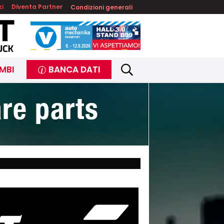
zi
Diventa Partner
Condizioni generali
MBI
BANCA DATI