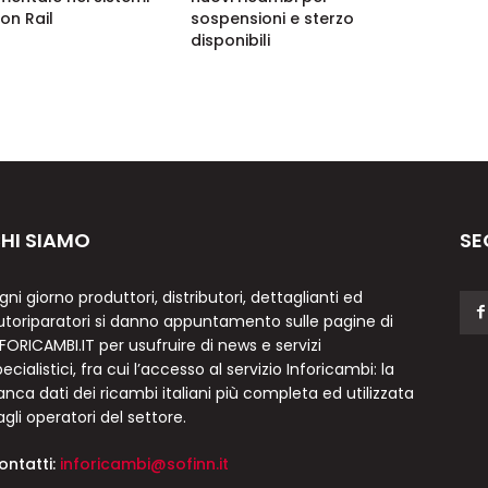
n Rail
sospensioni e sterzo
disponibili
HI SIAMO
SE
gni giorno produttori, distributori, dettaglianti ed
utoriparatori si danno appuntamento sulle pagine di
NFORICAMBI.IT per usufruire di news e servizi
ecialistici, fra cui l’accesso al servizio Inforicambi: la
anca dati dei ricambi italiani più completa ed utilizzata
agli operatori del settore.
ontatti:
inforicambi@sofinn.it