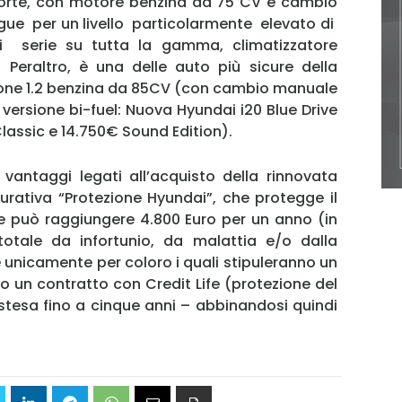
3 porte, con motore benzina da 75 CV e cambio
gue per un livello particolarmente elevato di
 serie su tutta la gamma, climatizzatore
Password
Peraltro, è una delle auto più sicure della
zione 1.2 benzina da 85CV (con cambio manuale
 versione bi-fuel: Nuova Hyundai i20 Blue Drive
Classic e 14.750€ Sound Edition).
Ricordami
Accedi
 vantaggi legati all’acquisto della rinnovata
urativa “Protezione Hyundai”, che protegge il
he può raggiungere 4.800 Euro per un anno (in
otale da infortunio, da malattia e/o dalla
e unicamente per coloro i quali stipuleranno un
 un contratto con Credit Life (protezione del
estesa fino a cinque anni – abbinandosi quindi