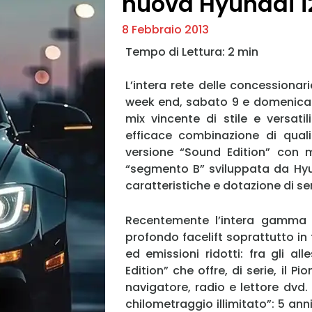
nuova Hyundai i
8 Febbraio 2013
L’intera rete delle concessionari
week end, sabato 9 e domenica 1
mix vincente di stile e versatil
efficace combinazione di quali
versione “Sound Edition” con m
“segmento B” sviluppata da Hyun
caratteristiche e dotazione di se
Recentemente l’intera gamma d
profondo facelift soprattutto in
ed emissioni ridotti: fra gli al
Edition” che offre, di serie, il
navigatore, radio e lettore dvd.
chilometraggio illimitato”: 5 ann