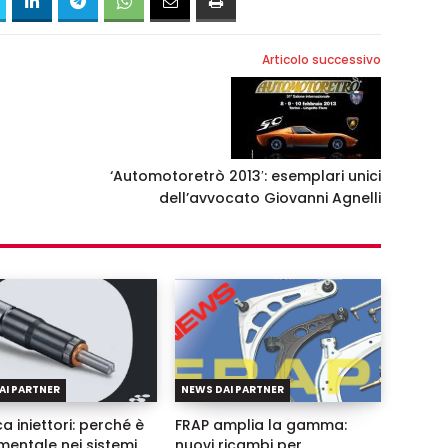
Articolo successivo
‘Automotoretrò 2013′: esemplari unici
dell’avvocato Giovanni Agnelli
AI PARTNER
NEWS DAI PARTNER
a iniettori: perché è
FRAP amplia la gamma:
entale nei sistemi
nuovi ricambi per