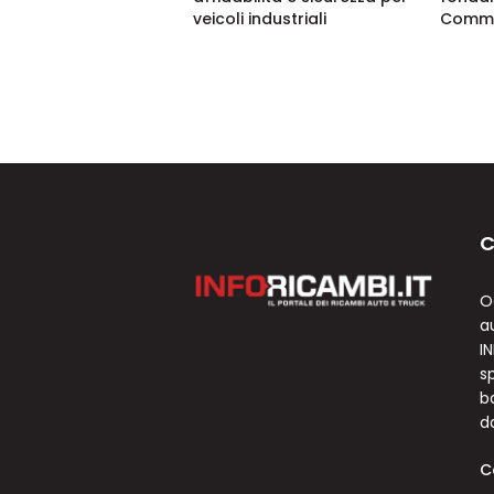
veicoli industriali
Commo
C
O
a
I
sp
b
d
C