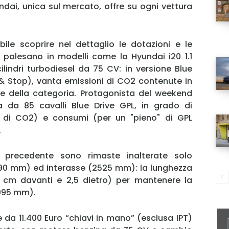
undai, unica sul mercato, offre su ogni vettura
bile scoprire nel dettaglio le dotazioni e le
 palesano in modelli come la Hyundai i20 1.1
lindri turbodiesel da 75 CV: in versione Blue
 & Stop), vanta emissioni di CO2 contenute in
ce della categoria. Protagonista del weekend
 da 85 cavalli Blue Drive GPL, in grado di
 di CO2) e consumi (per un "pieno" di GPL
.
o precedente sono rimaste inalterate solo
MY INFORICAMBI
490 mm) ed interasse (2525 mm): la lunghezza
cm davanti e 2,5 dietro) per mantenere la
3995 mm).
te da 11.400 Euro “chiavi in mano” (esclusa IPT)
Username