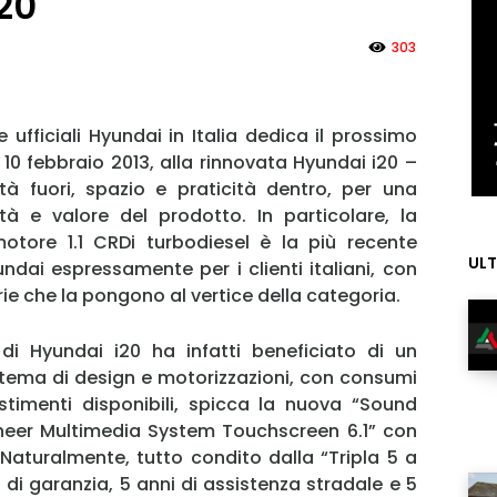
20
303
e ufficiali Hyundai in Italia dedica il prossimo
0 febbraio 2013, alla rinnovata Hyundai i20 –
ità fuori, spazio e praticità dentro, per una
tà e valore del prodotto. In particolare, la
otore 1.1 CRDi turbodiesel è la più recente
ULT
dai espressamente per i clienti italiani, con
rie che la pongono al vertice della categoria.
i Hyundai i20 ha infatti beneficiato di un
 tema di design e motorizzazioni, con consumi
lestimenti disponibili, spicca la nuova “Sound
 Pioneer Multimedia System Touchscreen 6.1” con
 Naturalmente, tutto condito dalla “Tripla 5 a
i di garanzia, 5 anni di assistenza stradale e 5