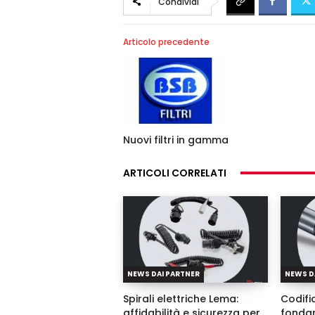
Condividi
Articolo precedente
Nuovi filtri in gamma
ARTICOLI CORRELATI
NEWS DAI PARTNER
NEWS D
Spirali elettriche Lema:
Codific
affidabilità e sicurezza per
fondam