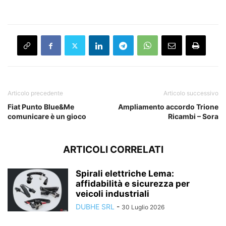
Articolo precedente
Articolo successivo
Fiat Punto Blue&Me
Ampliamento accordo Trione
comunicare è un gioco
Ricambi – Sora
ARTICOLI CORRELATI
Spirali elettriche Lema:
affidabilità e sicurezza per
veicoli industriali
DUBHE SRL
-
30 Luglio 2026