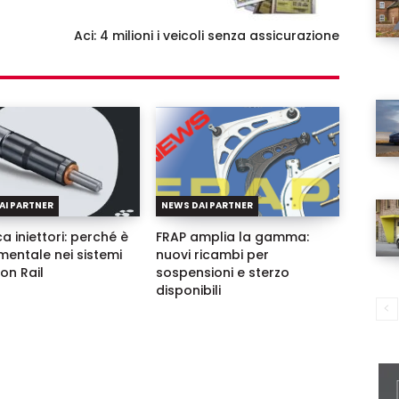
Aci: 4 milioni i veicoli senza assicurazione
Username
Password
Ricordami
AI PARTNER
NEWS DAI PARTNER
a iniettori: perché è
FRAP amplia la gamma:
Accedi
entale nei sistemi
nuovi ricambi per
n Rail
sospensioni e sterzo
disponibili