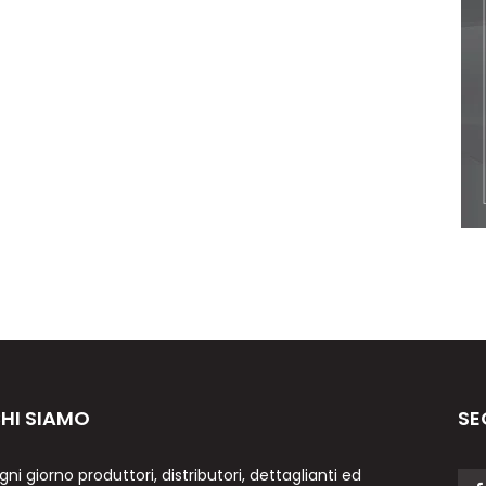
HI SIAMO
SE
gni giorno produttori, distributori, dettaglianti ed