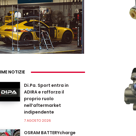
IME NOTIZIE
Di.Pa. Sport entra in
ADIRA e rafforza il
proprio ruolo
nell’aftermarket
indipendente
7 AGOSTO 2026
OSRAM BATTERYcharge