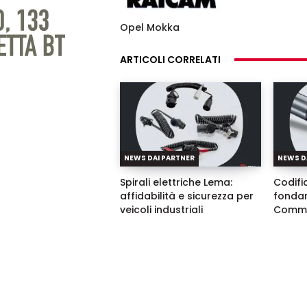
Opel Mokka
ARTICOLI CORRELATI
NEWS DAI PARTNER
NEWS D
Spirali elettriche Lema:
Codific
affidabilità e sicurezza per
fondam
veicoli industriali
Commo