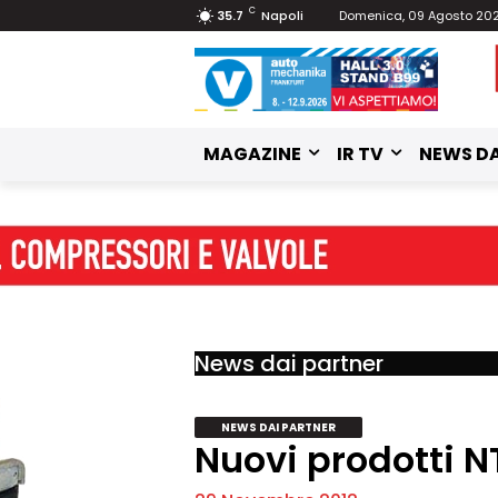
C
35.7
Napoli
Domenica, 09 Agosto 20
MAGAZINE
IR TV
NEWS DA
News dai partner
NEWS DAI PARTNER
Nuovi prodotti 