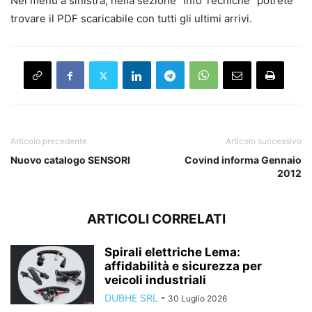
Nel menu a sinistra, nella sezione “Info Tecniche” potrete
trovare il PDF scaricabile con tutti gli ultimi arrivi.
Articolo precedente
Articolo successivo
Nuovo catalogo SENSORI
Covind informa Gennaio
2012
ARTICOLI CORRELATI
Spirali elettriche Lema:
affidabilità e sicurezza per
veicoli industriali
DUBHE SRL
-
30 Luglio 2026