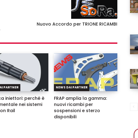
Nuovo Accordo per TRIONE RICAMBI
Username
.
Password
Ricordami
Accedi
AI PARTNER
NEWS DAI PARTNER
a iniettori: perché è
FRAP amplia la gamma:
entale nei sistemi
nuovi ricambi per
n Rail
sospensioni e sterzo
disponibili