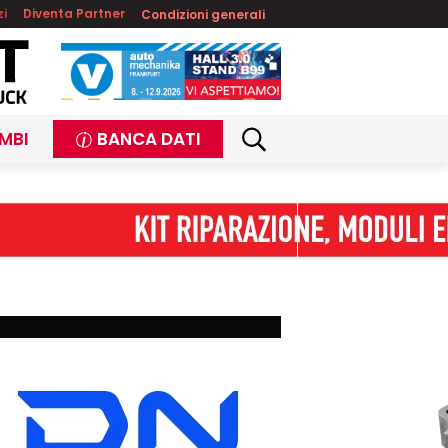
zi
Diventa Partner
Condizioni generali
MBI
BANCA DATI