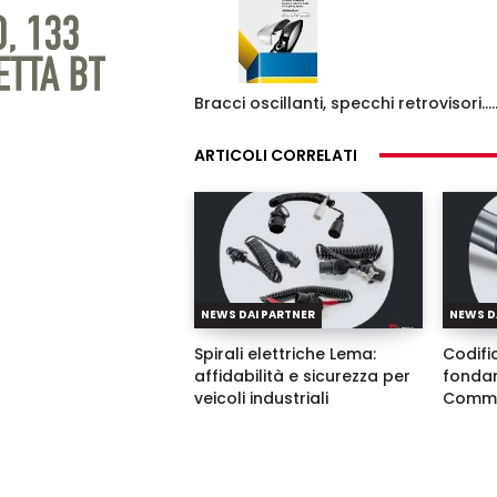
Bracci oscillanti, specchi retrovisori….
ARTICOLI CORRELATI
NEWS DAI PARTNER
NEWS D
Spirali elettriche Lema:
Codific
affidabilità e sicurezza per
fondam
veicoli industriali
Commo