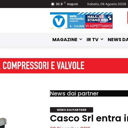
C
32.9
Napoli
Sabato, 08 Agosto 2026
MAGAZINE
IR TV
NEWS DA
News dai partner
NEWS DAI PARTNER
Casco Srl entra 