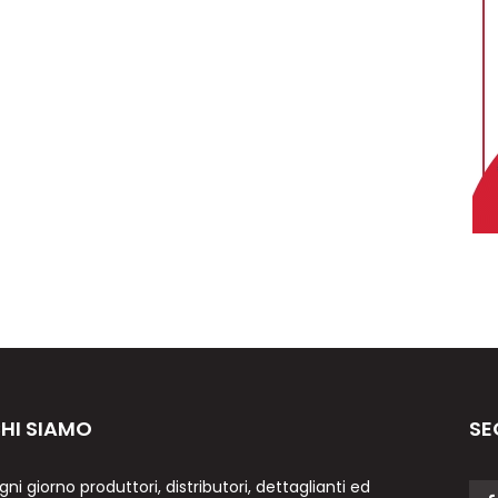
HI SIAMO
SE
gni giorno produttori, distributori, dettaglianti ed