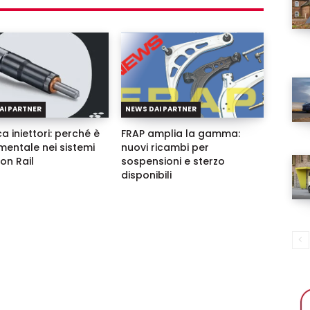
Username
Password
AI PARTNER
NEWS DAI PARTNER
a iniettori: perché è
FRAP amplia la gamma:
entale nei sistemi
nuovi ricambi per
Ricordami
n Rail
sospensioni e sterzo
disponibili
Accedi