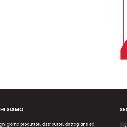
HI SIAMO
SE
gni giorno produttori, distributori, dettaglianti ed