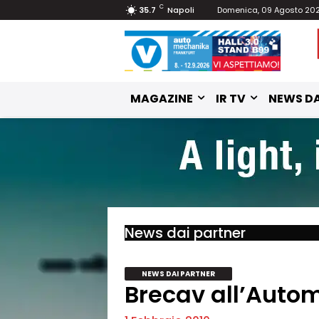
C
35.7
Napoli
Domenica, 09 Agosto 20
MAGAZINE
IR TV
NEWS DA
News dai partner
NEWS DAI PARTNER
Brecav all’Auto