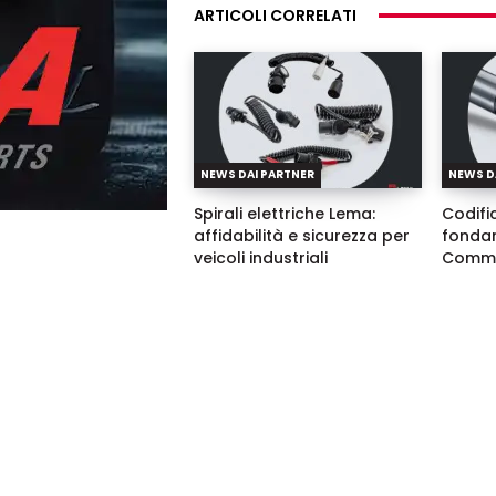
ARTICOLI CORRELATI
NEWS DAI PARTNER
NEWS D
Spirali elettriche Lema:
Codific
affidabilità e sicurezza per
fondam
veicoli industriali
Commo