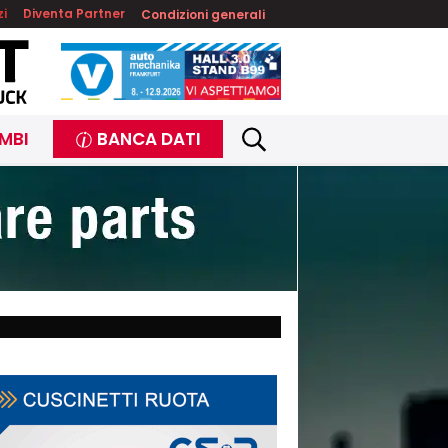
zi
Diventa Partner
Condizioni generali
MBI
BANCA DATI