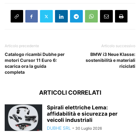
Articolo precedente
Articolo successivo
Catalogo ricambi Dubhe per
BMW i3 Neue Klasse:
motori Cursor 11 Euro 6:
sostenibilità e materiali
scarica ora la guida
riciclati
completa
ARTICOLI CORRELATI
Spirali elettriche Lema:
affidabilità e sicurezza per
veicoli industriali
DUBHE SRL
-
30 Luglio 2026