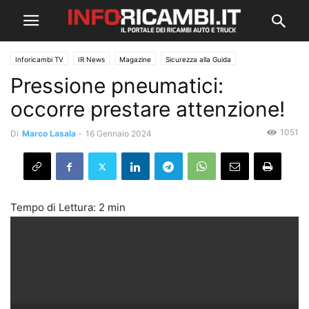
Inforicambi TV
IR News
Magazine
Sicurezza alla Guida
Pressione pneumatici:
occorre prestare attenzione!
1051
Di
Marco Lasala
-
16 Gennaio 2024