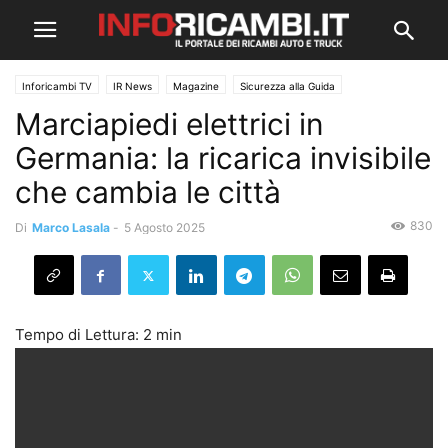
Inforicambi TV
IR News
Magazine
Sicurezza alla Guida
Marciapiedi elettrici in
Germania: la ricarica invisibile
che cambia le città
830
Di
Marco Lasala
-
5 Agosto 2025