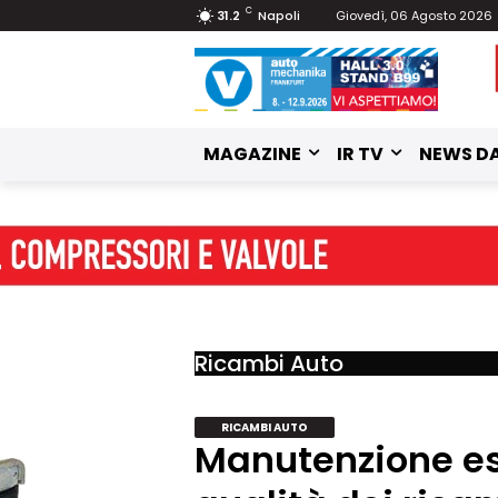
C
31.2
Napoli
Giovedì, 06 Agosto 2026
MAGAZINE
IR TV
NEWS DA
Ricambi Auto
RICAMBI AUTO
Manutenzione est