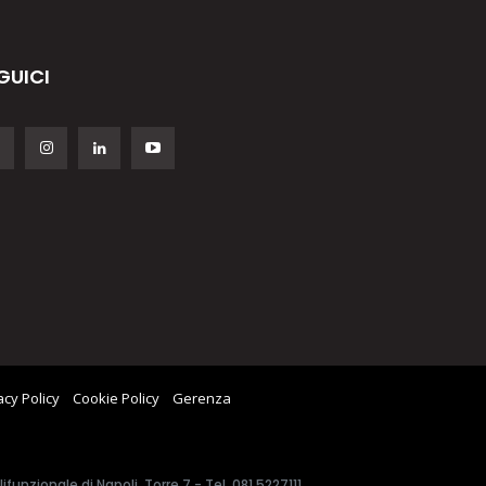
GUICI
acy Policy
Cookie Policy
Gerenza
unzionale di Napoli, Torre 7 - Tel. 081.5227111