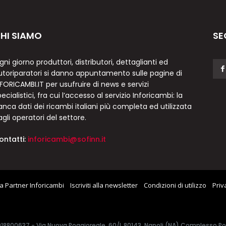
HI SIAMO
SE
gni giorno produttori, distributori, dettaglianti ed
utoriparatori si danno appuntamento sulle pagine di
NFORICAMBI.IT per usufruire di news e servizi
ecialistici, fra cui l’accesso al servizio Inforicambi: la
anca dati dei ricambi italiani più completa ed utilizzata
agli operatori del settore.
ontatti:
inforicambi@sofinn.it
a Partner Inforicambi
Iscriviti alla newsletter
Condizioni di utilizzo
Priv
7918800637 - Via Nuova Poggioreale, 60/L 80143, Napoli (NA) Complesso Polif