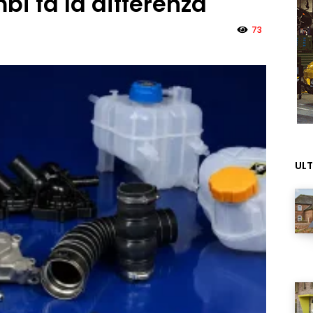
bi fa la differenza
73
ULT