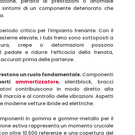
razione, perdita di prestazioni o anomalie
e sintomi di un componente deteriorato che
a.
Ricordami
periodo critico per l’impianto frenante. Con il
Accedi
esterne elevate, i tubi freno sono sottoposti a
. Usura, crepe o deformazioni possono
pedale e ridurre l’efficacia della frenata,
 accurati prima delle partenze.
ivestono un ruolo fondamentale.
Componenti
porti
ammortizzatore
, silentblock, bracci
zatori contribuiscono in modo diretto alla
i marcia e al controllo delle vibrazioni. Aspetti
e moderne vetture ibride ed elettriche.
componenti in gomma e gomma-metallo per il
zione estiva rappresenta un momento cruciale
 Con oltre 10.500 referenze e una copertura del