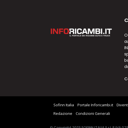
C
O
a
I
sp
b
d
C
Sofinn Italia
Portale Inforicambi.it
Divent
Redazione
Condizioni Generali
© Copyright 2023 SOFINN ITALIA S.r.l. P.IVA 0