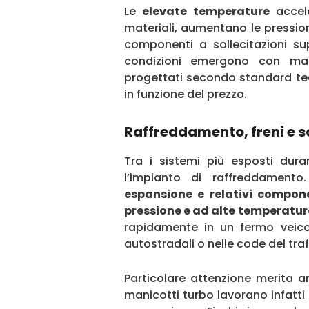
Le
elevate temperature
accele
materiali, aumentano le pression
componenti a sollecitazioni sup
condizioni emergono con mag
progettati secondo standard tecn
in funzione del prezzo.
Raffreddamento, freni e s
Tra i sistemi più esposti dura
l’impianto di raffreddament
espansione e relativi compo
pressione e ad alte temperatur
rapidamente in un fermo veicol
autostradali o nelle code del tra
Particolare attenzione merita a
manicotti turbo lavorano infatti