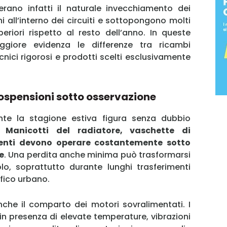
rano infatti il naturale invecchiamento dei
i all’interno dei circuiti e sottopongono molti
eriori rispetto al resto dell’anno. In queste
giore evidenza le differenze tra ricambi
ici rigorosi e prodotti scelti esclusivamente
ospensioni sotto osservazione
nte la stagione estiva figura senza dubbio
MY INFORICAMBI
o.
Manicotti del radiatore, vaschette di
nenti devono operare costantemente sotto
e
. Una perdita anche minima può trasformarsi
o, soprattutto durante lunghi trasferimenti
ffico urbano.
Username
nche il comparto dei motori sovralimentati. I
 in presenza di elevate temperature, vibrazioni
Password