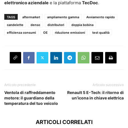
elettronico aziendale
e la piattaforma
TecDoc
.
TAGS
aftermarket
ampliamento gamma
Avviamento rapido
candelette
denso
distributori
doppia bobina
efficienza consumi
OE
riduzione emissioni
test qualità
Articolo precedente
Articolo successivo
Ventola di raffreddamento
Renault 5 E-Tech: il ritorno di
motore: il guardiano della
un’icona in chiave elettrica
temperatura del tuo veicolo
ARTICOLI CORRELATI