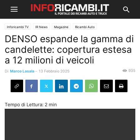
Inforicambi TV
IR News
Magazine
Ricambi Auto
DENSO espande la gamma di
candelette: copertura estesa
a 12 milioni di veicoli
935
Di
Marco Lasala
-
13 Febbraio 2025