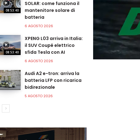
SOLAR: come funziona il
mantenitore solare di
08:53:40
batteria
6 AGOSTO 2026
XPENG L03 arriva in Italia:
il SUV Coupé elettrico
sfida Tesla con AI
08:53:40
6 AGOSTO 2026
Audi A2 e-tron: arriva la
batteria LFP con ricarica
bidirezionale
5 AGOSTO 2026