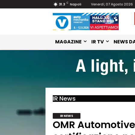
C
31.3
Napoli
Venerdì, 07 Agosto 2026
MAGAZINE
IR TV
NEWS DA
IR News
IR NEWS
OMR Automotive 