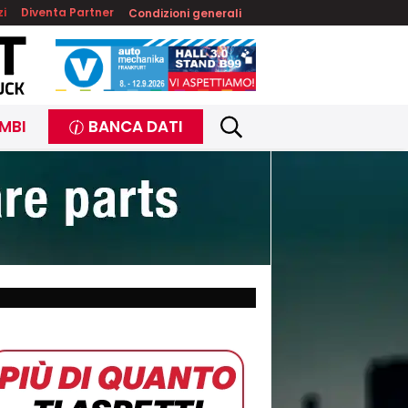
zi
Diventa Partner
Condizioni generali
MBI
BANCA DATI