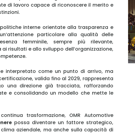
nte di lavoro capace di riconoscere il merito e
tinzioni.
Username
olitiche interne orientate alla trasparenza e
un’attenzione particolare alla qualità delle
Password
presenza femminile, sempre più rilevante,
i risultati e allo sviluppo dell’organizzazione,
ompetenze.
Ricordami
ne interpretato come un punto di arrivo, ma
Accedi
rtificazione, valida fino al 2029, rappresenta
o una direzione già tracciata, rafforzando
tate e consolidando un modello che mette le
n continua trasformazione, OMR Automotive
enere
possa diventare un fattore strategico,
 clima aziendale, ma anche sulla capacità di