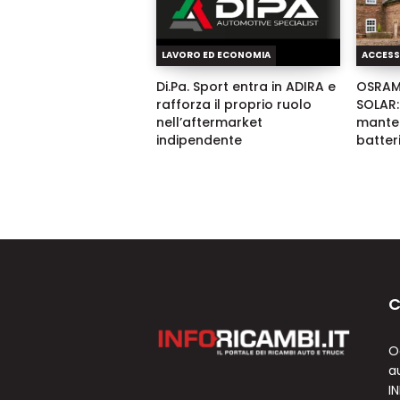
LAVORO ED ECONOMIA
ACCESS
Di.Pa. Sport entra in ADIRA e
OSRAM
rafforza il proprio ruolo
SOLAR:
nell’aftermarket
manten
indipendente
batter
C
O
a
I