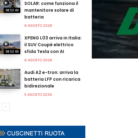
SOLAR: come funziona il
mantenitore solare di
08:53:40
batteria
6 AGOSTO 2026
XPENG L03 arriva in Italia:
il SUV Coupé elettrico
sfida Tesla con AI
08:53:40
6 AGOSTO 2026
Audi A2 e-tron: arriva la
batteria LFP con ricarica
bidirezionale
5 AGOSTO 2026