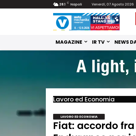
C
28.1
Napoli
Venerdì, 07 Agosto 2026
MAGAZINE
IR TV
NEWS DA
Lavoro ed Economia
LAVORO ED ECONOMIA
Fiat: accordo fra