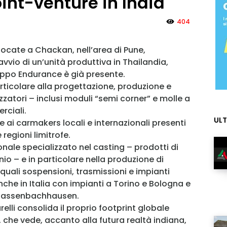
int-venture in India
404
slocate a Chackan, nell’area di Pune,
vvio di un’unità produttiva in Thailandia,
uppo Endurance è già presente.
articolare alla progettazione, produzione e
atori – inclusi moduli “semi corner” e molle a
rciali.
ULT
te ai carmakers locali e internazionali presenti
 regioni limitrofe.
nale specializzato nel casting – prodotti di
io – e in particolare nella produzione di
quali sospensioni, trasmissioni e impianti
che in Italia con impianti a Torino e Bologna e
 Massenbachhausen.
li consolida il proprio footprint globale
 che vede, accanto alla futura realtà indiana,