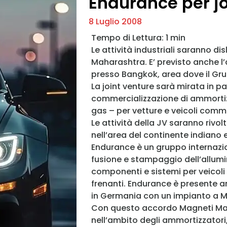
Endurance per jo
8 Luglio 2008
Le attività industriali saranno di
Maharashtra. E’ previsto anche l’a
presso Bangkok, area dove il Gr
La joint venture sarà mirata in p
commercializzazione di ammortizz
gas – per vetture e veicoli comme
Le attività della JV saranno rivol
nell’area del continente indiano e
Endurance è un gruppo internazio
fusione e stampaggio dell’allumin
componenti e sistemi per veicoli 
frenanti. Endurance è presente an
in Germania con un impianto a
Con questo accordo Magneti Marel
nell’ambito degli ammortizzatori,