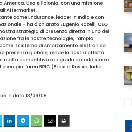
ud America, Usa e Polonia, con una missione
MY INFORICAMBI
 all’Aftermarket.
tante come Endurance, leader in India e con
nazionale – ha dichiarato Eugenio Razelli, CEO
nostra strategia di presenza diretta in uno dei
azione fra le nostre tecnologie, l’ampia
come il sistema di smorzamento elettronico
Username
ra presenza globale, rende la nostra offerta
s molto competitiva e in grado di soddisfare i
esempio l’area BRIC (Brasile, Russia, India,
Password
Ricordami
ine in data 13/06/08
Accedi