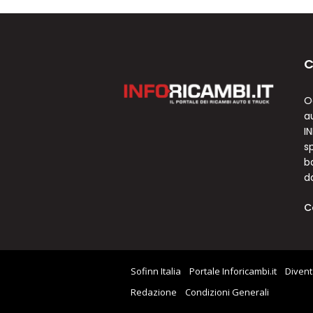
C
O
a
I
sp
b
d
C
Sofinn Italia
Portale Inforicambi.it
Divent
Redazione
Condizioni Generali