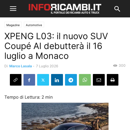
Magazine
Automotive
XPENG L03: il nuovo SUV
Coupé AI debutterà il 16
luglio a Monaco
300
Di
Marco Lasala
-
7 Luglio 2026