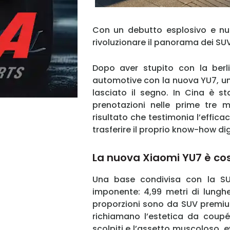
Con un debutto esplosivo e nu
rivoluzionare il panorama dei SUV e
Dopo aver stupito con la ber
automotive con la nuova YU7, un 
lasciato il segno. In Cina è s
prenotazioni nelle prime tre m
risultato che testimonia l’effica
trasferire il proprio know-how di
La nuova Xiaomi YU7 è co
Una base condivisa con la SU
imponente: 4,99 metri di lunghe
proporzioni sono da SUV premium,
richiamano l’estetica da coupé. 
scolpiti e l’assetto muscoloso, 