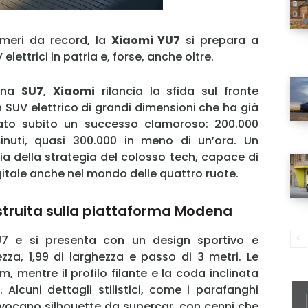
meri da record, la
Xiaomi YU7
si prepara a
lettrici in patria e, forse, anche oltre.
lina
SU7
,
Xiaomi
rilancia la sfida sul fronte
SUV elettrico di grandi dimensioni che ha già
tato subito un successo clamoroso: 200.000
inuti, quasi 300.000 in meno di un’ora. Un
cia della strategia del colosso tech, capace di
gitale anche nel mondo delle quattro ruote.
struita sulla piattaforma Modena
7 e si presenta con un design sportivo e
zza, 1,99 di larghezza e passo di 3 metri. Le
 mentre il profilo filante e la coda inclinata
Alcuni dettagli stilistici, come i parafanghi
evocano silhouette da supercar, con cenni che