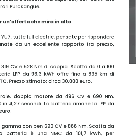
rrari Purosangue.
MY INFORICAMBI
er un’offerta che mira in alto
YU7, tutte full electric, pensate per rispondere
ate da un eccellente rapporto tra prezzo,
Username
e, 319 CV e 528 Nm di coppia. Scatta da 0 a 100
teria LFP da 96,3 kWh offre fino a 835 km di
C. Prezzo stimato: circa 30.000 euro.
Password
egrale, doppio motore da 496 CV e 690 Nm.
0 in 4,27 secondi. La batteria rimane la LFP da
Ricordami
euro.
Accedi
 di gamma con ben 690 CV e 866 Nm. Scatta da
La batteria è una NMC da 101,7 kWh, per