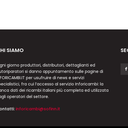
HI SIAMO
SE
gni giorno produttori, distributori, dettaglianti ed
utoriparatori si danno appuntamento sulle pagine di
NFORICAMBI.IT per usufruire di news e servizi
ecialistici, fra cui l’accesso al servizio Inforicambi: la
anca dati dei ricambi italiani più completa ed utilizzata
agli operatori del settore.
ontatti:
inforicambi@sofinn.it