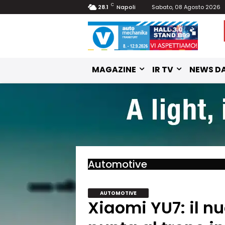
C
28.1
Napoli
Sabato, 08 Agosto 2026
MAGAZINE
IR TV
NEWS DA
Automotive
AUTOMOTIVE
Xiaomi YU7: il n