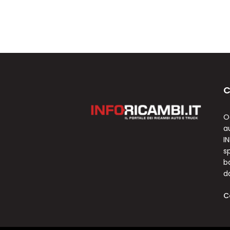
C
O
a
I
sp
b
d
C