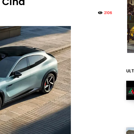
n Cina
2106
ULT