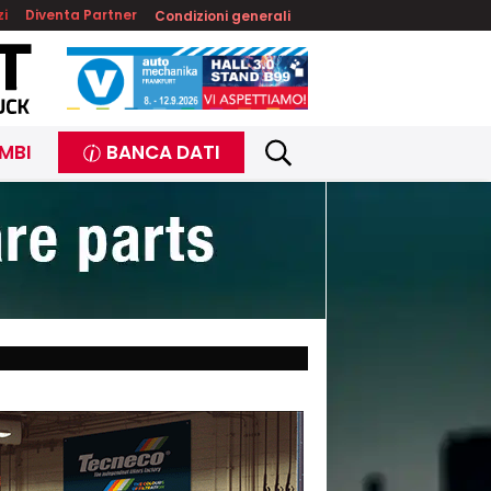
zi
Diventa Partner
Condizioni generali
MBI
BANCA DATI