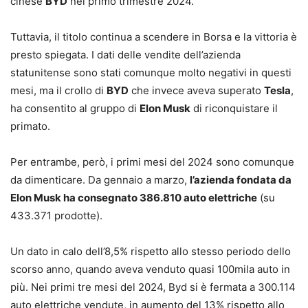
cinese
BYD
nel primo trimestre 2024.
Tuttavia, il titolo continua a scendere in Borsa e la vittoria è
presto spiegata. I dati delle vendite dell’azienda
statunitense sono stati comunque molto negativi in questi
mesi, ma il crollo di
BYD
che invece aveva superato
Tesla
,
ha consentito al gruppo di
Elon Musk
di riconquistare il
primato.
Per entrambe, però, i primi mesi del 2024 sono comunque
da dimenticare. Da gennaio a marzo,
l’azienda fondata da
Elon Musk ha consegnato 386.810 auto elettriche
(su
433.371 prodotte).
Un dato in calo dell’8,5% rispetto allo stesso periodo dello
scorso anno, quando aveva venduto quasi 100mila auto in
più. Nei primi tre mesi del 2024, Byd si è fermata a 300.114
auto elettriche vendute, in aumento del 13% rispetto allo