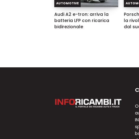
AUTOMOTIVE
AUTOM
Audi A2 e-tron: arriva la
Porsch
batteria LFP con ricarica
la riv
bidirezionale
dal su
C
O
a
I
sp
b