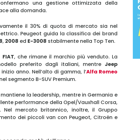
confermano una gestione ottimizzata della
cace alla domanda.
ovamente il 30% di quota di mercato sia nel
ettrico. Peugeot guida la classifica dei brand
MY INFORICAMBI
8
,
2008
ed
E-3008
stabilmente nella Top Ten.
di
FIAT
, che rimane il marchio più venduto. La
dello preferito dagli italiani, mentre
Jeep
inizio anno. Nell’alto di gamma, l’
Alfa Romeo
 nel segmento B-SUV Premium.
Username
s mantiene la leadership, mentre in Germania e
ellente performance della Opel/Vauxhall Corsa,
Password
 Nel mercato britannico, inoltre, il Gruppo
gmento dei piccoli van con Peugeot, Citroën e
Ricordami
Accedi