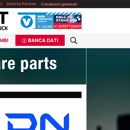
zi
Diventa Partner
Condizioni generali
MBI
BANCA DATI