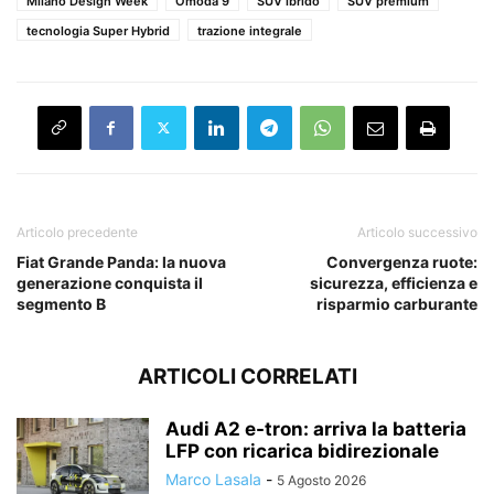
Milano Design Week
Omoda 9
SUV ibrido
SUV premium
tecnologia Super Hybrid
trazione integrale
Articolo precedente
Articolo successivo
Fiat Grande Panda: la nuova
Convergenza ruote:
generazione conquista il
sicurezza, efficienza e
segmento B
risparmio carburante
ARTICOLI CORRELATI
Audi A2 e-tron: arriva la batteria
LFP con ricarica bidirezionale
Marco Lasala
-
5 Agosto 2026