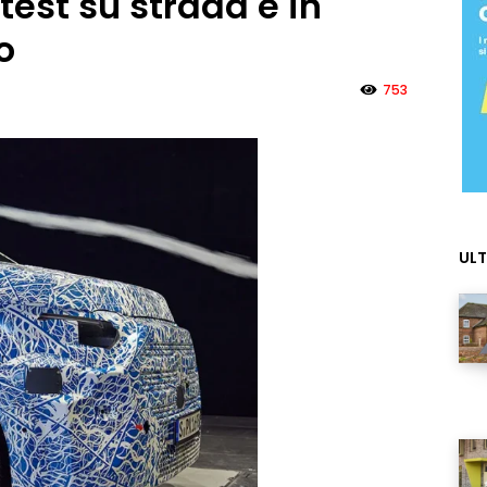
test su strada e in
o
753
ULT