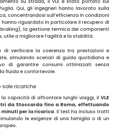
amento su strada, il VLE è stato portato sul
Puglia. Qui, gli ingegneri hanno lavorato sulla
Ricordami
ca, concentrandosi sull’efficienza in condizioni
 hanno riguardato in particolare il recupero di
Accedi
 braking), la gestione termica dei componenti
 utile a migliorare l’agilità e la stabilità.
 di verificare la coerenza tra prestazioni e
ate, simulando scenari di guida quotidiana e
tivo di garantire consumi ottimizzati senza
da fluida e confortevole.
sole ricariche
la capacità di affrontare lunghi viaggi, il
VLE
etri da Stoccarda fino a Roma, effettuando
 minuti per la ricarica
. Il test ha incluso tratti
, simulando le esigenze di una famiglia o di un
europeo.