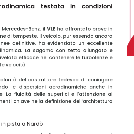
odinamica testata in condizioni
do Mercedes-Benz, il
VLE
ha affrontato prove in
ne di tempeste. Il veicolo, pur essendo ancora
nee definitive, ha evidenziato un eccellente
odinamica. La sagoma con tetto allungato e
ivelata efficace nel contenere le turbolenze e
MY INFORICAMBI
te velocità.
volontà del costruttore tedesco di coniugare
endo le dispersioni aerodinamiche anche in
La fluidità delle superfici e l’attenzione ai
ementi chiave nella definizione dell’architettura
Username
in pista a Nardò
Password