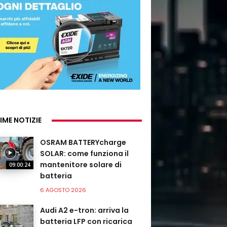
IME NOTIZIE
OSRAM BATTERYcharge
SOLAR: come funziona il
mantenitore solare di
09:00:24
batteria
6 AGOSTO 2026
Audi A2 e-tron: arriva la
batteria LFP con ricarica