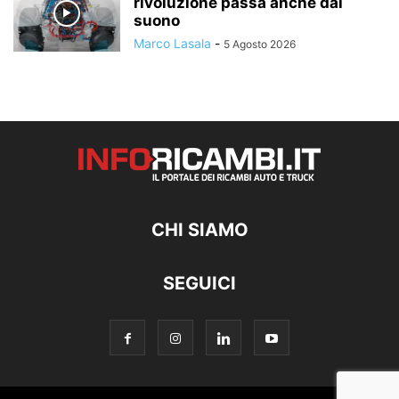
rivoluzione passa anche dal
suono
Marco Lasala
-
5 Agosto 2026
CHI SIAMO
SEGUICI