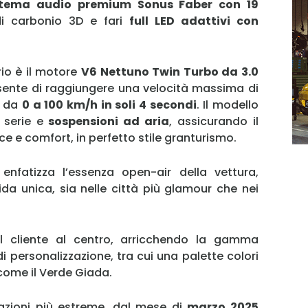
stema audio premium Sonus Faber con 19
a di carbonio 3D e fari
full LED adattivi con
rio è il motore
V6 Nettuno Twin Turbo da 3.0
ente di raggiungere una velocità massima di
e da
0 a 100 km/h in soli 4 secondi
. Il modello
 serie e
sospensioni ad aria
, assicurando il
ce e comfort, in perfetto stile granturismo.
enfatizza l’essenza open-air della vettura,
da unica, sia nelle città più glamour che nei
MY INFORICAMBI
l cliente al centro, arricchendo la gamma
 personalizzazione, tra cui una palette colori
come il Verde Giada.
tazioni più estreme, dal mese di
marzo 2025