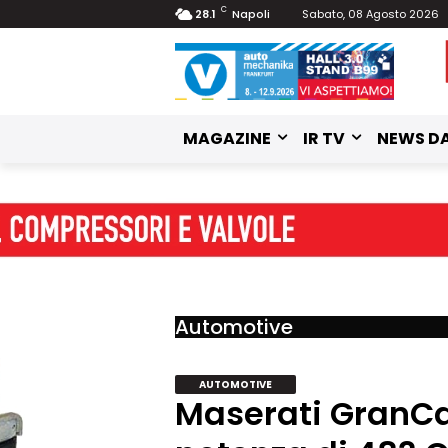
C
28.1
Napoli
Sabato, 08 Agosto 2026
MAGAZINE
IR TV
NEWS DA
Automotive
AUTOMOTIVE
Maserati GranCa