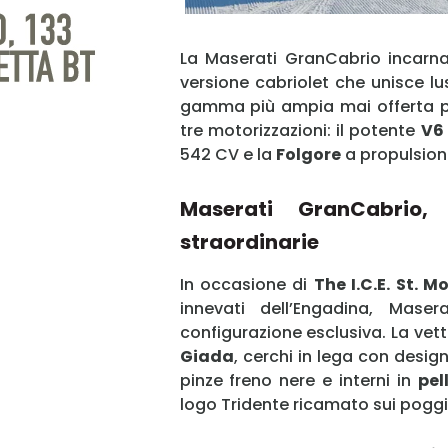
La Maserati GranCabrio incarna
versione cabriolet che unisce l
gamma più ampia mai offerta per
tre motorizzazioni: il potente
V6
542 CV e la
Folgore
a propulsione
Maserati GranCabrio, 
straordinarie
In occasione di
The I.C.E. St. Mo
innevati dell’Engadina, Mas
configurazione esclusiva. La vett
Giada
, cerchi in lega con desig
pinze freno nere e interni in
pel
logo Tridente ricamato sui poggi