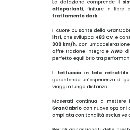
La dotazione comprende il
si
altoparlanti
, finiture in fibr
trattamento dark
.
Il cuore pulsante della GranCab
litri
, che sviluppa
483 CV
e cons
300 km/h
, con un’accelerazion
offre trazione integrale
AWD
di
perfetto equilibrio tra performan
Il
tettuccio in tela retrattile
garantendo un’esperienza di gui
viaggi a lunga distanza.
Maserati continua a mettere i
GranCabrio
con nuove opzioni di
ampliata con tonalità esclusive 
Per gli appassionati delle pres