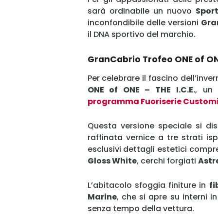
sarà ordinabile un nuovo
Spor
inconfondibile delle versioni
Gra
il DNA sportivo del marchio.
GranCabrio Trofeo ONE of O
Per celebrare il fascino dell’inve
ONE of ONE – THE I.C.E.
, un 
programma Fuoriserie Customi
Questa versione speciale si dis
raffinata vernice a tre strati is
esclusivi dettagli estetici compr
Gloss White
, cerchi forgiati
Astr
L’abitacolo sfoggia finiture in
fi
Marine
, che si apre su interni i
senza tempo della vettura.