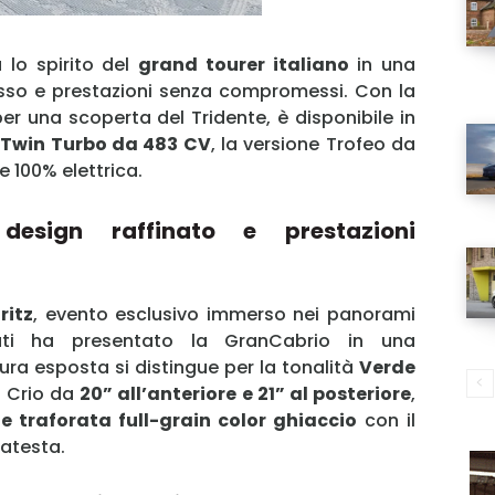
 lo spirito del
grand tourer italiano
in una
usso e prestazioni senza compromessi. Con la
 una scoperta del Tridente, è disponibile in
 Twin Turbo da 483 CV
, la versione Trofeo da
 100% elettrica.
design raffinato e prestazioni
ritz
, evento esclusivo immerso nei panorami
erati ha presentato la GranCabrio in una
ura esposta si distingue per la tonalità
Verde
n Crio da
20” all’anteriore e 21” al posteriore
,
le traforata full-grain color ghiaccio
con il
atesta.