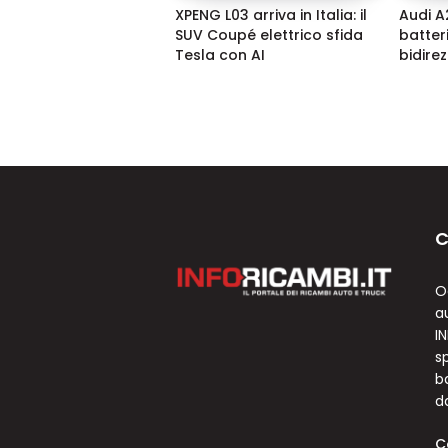
XPENG L03 arriva in Italia: il
Audi A2
SUV Coupé elettrico sfida
batter
Tesla con AI
bidire
C
O
a
I
sp
b
d
C