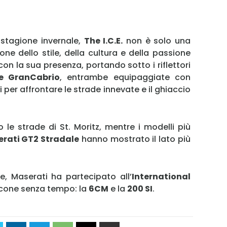
a stagione invernale,
The I.C.E.
non è solo una
e dello stile, della cultura e della passione
 con la sua presenza, portando sotto i riflettori
e GranCabrio
, entrambe equipaggiate con
li per affrontare le strade innevate e il ghiaccio
le strade di St. Moritz, mentre i modelli più
rati GT2 Stradale
hanno mostrato il lato più
ge, Maserati ha partecipato all’
International
cone senza tempo: la
6CM
e la
200 SI
.