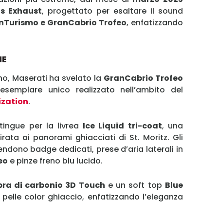
Username
ts Exhaust
, progettato per esaltare il sound
nTurismo e GranCabrio Trofeo
, enfatizzando
Password
NE
Ricordami
rno, Maserati ha svelato la
GranCabrio Trofeo
esemplare unico realizzato nell’ambito del
Accedi
zation
.
tingue per la livrea
Ice Liquid tri-coat
, una
pirata ai panorami ghiacciati di St. Moritz. Gli
endono badge dedicati, prese d’aria laterali in
eo
e pinze freno blu lucido.
bra di carbonio 3D Touch
e un soft top
Blue
n pelle color ghiaccio, enfatizzando l’eleganza