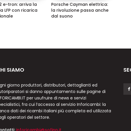
 e-tron: arriva la
Porsche Cayman elettrica:
ia LFP con ricarica
la rivoluzione passa anche
zionale
dal suono
HI SIAMO
SE
gni giorno produttori, distributori, dettaglianti ed
utoriparatori si danno appuntamento sulle pagine di
NFORICAMBI.IT per usufruire di news e servizi
ecialistici, fra cui l’accesso al servizio Inforicambi: la
anca dati dei ricambi italiani più completa ed utilizzata
agli operatori del settore.
ontatti:
inforicambi@sofinn.it