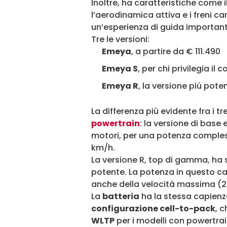
Inoltre, ha caratteristiche come i
l’aerodinamica attiva e i freni 
un’esperienza di guida important
Tre le versioni:
Emeya
, a partire da € 111.490
Emeya S
, per chi privilegia il
Emeya R
, la versione piú pot
La differenza più evidente fra i tr
powertrain
: la versione di base
motori, per una potenza comples
km/h.
La versione R, top di gamma, ha 
potente. La potenza in questo ca
anche della velocità massima (2
La
batteria
ha la stessa capienza 
configurazione cell-to-pack
, 
WLTP
per i modelli con powertrai