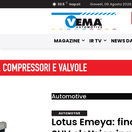
C
33.5
Napoli
Giovedì, 06 Agosto 2026
MAGAZINE
IR TV
NEWS DA
Automotive
AUTOMOTIVE
Lotus Emeya: fino