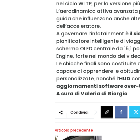
nel ciclo WLTP, per la versione pi
L’aerodinamica attiva avanzata p
guida che influenzano anche altez
dell’acceleratore.
A governare l’infotainment è il
si
pianificatore intelligente di viag
schermo OLED centrale da 15,1 poll
Engine, forte nel mondo dei video
Le chicche finali sono costituite d
capace di apprendere le abitudini
personalizzate, nonché l’
HUD
con
aggiornamenti software over-
A cura di Valeria di Giorgio
Condividi
Articolo precedente