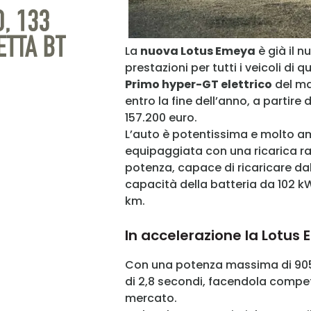
La
nuova Lotus Emeya
è già il n
prestazioni per tutti i veicoli di 
Primo hyper-GT elettrico
del m
entro la fine dell’anno, a partire
157.200 euro.
L’auto è potentissima e molto amb
equipaggiata con una ricarica ra
potenza, capace di ricaricare dal 
capacità della batteria da 102 kW
km.
In accelerazione la Lotus
Con una potenza massima di 905 
di 2,8 secondi, facendola compet
mercato.