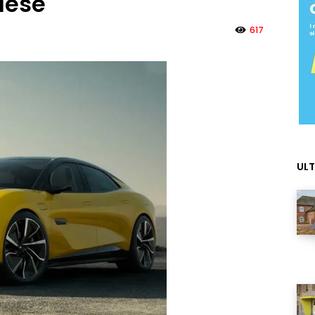
glese
617
ULT