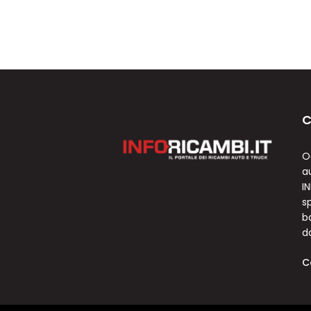
C
O
a
I
sp
b
d
C