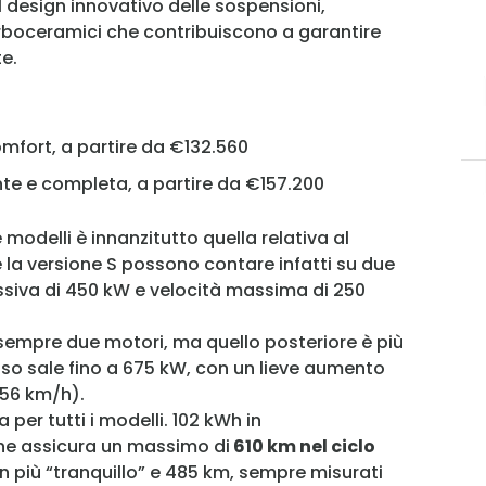
l design innovativo delle sospensioni,
carboceramici che contribuiscono a garantire
e.
MY INFORICAMBI
 comfort, a partire da €132.560
ente e completa, a partire da €157.200
Username
e modelli è innanzitutto quella relativa al
 e la versione S possono contare infatti su due
siva di 450 kW e velocità massima di 250
Password
sempre due motori, ma quello posteriore è più
so sale fino a 675 kW, con un lieve aumento
Ricordami
56 km/h).
Accedi
per tutti i modelli. 102 kWh in
che assicura un massimo di
610 km nel ciclo
n più “tranquillo” e 485 km, sempre misurati