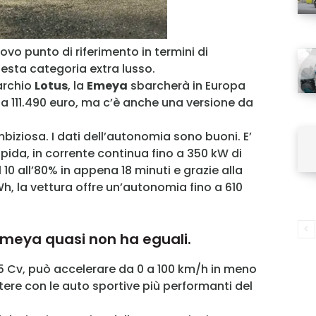
uovo punto di riferimento in termini di
questa categoria extra lusso.
archio
Lotus
, la
Emeya
sbarcherà in Europa
 da 111.490 euro, ma c’è anche una versione da
iziosa. I dati dell’autonomia sono buoni. E’
pida, in corrente continua fino a 350 kW di
10 all’80% in appena 18 minuti e grazie alla
h, la vettura offre un’autonomia fino a 610
 Emeya quasi non ha eguali.
Cv, può accelerare da 0 a 100 km/h in meno
ere con le auto sportive più performanti del