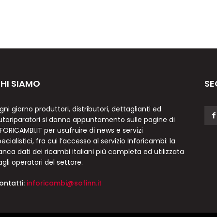
HI SIAMO
SE
gni giorno produttori, distributori, dettaglianti ed
utoriparatori si danno appuntamento sulle pagine di
NFORICAMBI.IT per usufruire di news e servizi
ecialistici, fra cui l’accesso al servizio Inforicambi: la
anca dati dei ricambi italiani più completa ed utilizzata
agli operatori del settore.
ontatti:
inforicambi@sofinn.it