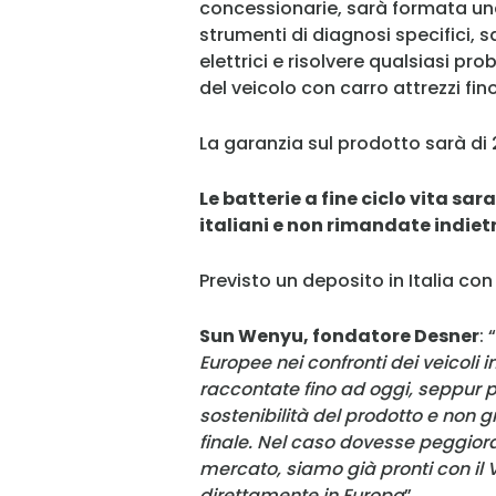
concessionarie, sarà formata una
strumenti di diagnosi specifici, sa
elettrici e risolvere qualsiasi p
del veicolo con carro attrezzi fin
La garanzia sul prodotto sarà di 
Le batterie a fine ciclo vita sa
italiani e non rimandate indiet
Previsto un deposito in Italia co
Sun Wenyu, fondatore Desner
: “
Europee nei confronti dei veicoli 
raccontate fino ad oggi, seppur p
sostenibilità del prodotto e non gr
finale. Nel caso dovesse peggiorar
mercato, siamo già pronti con il 
direttamente in Europa
”.