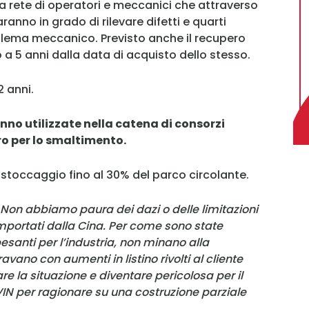
 rete di operatori e meccanici che attraverso
ranno in grado di rilevare difetti e quarti
Username
roblema meccanico. Previsto anche il recupero
o a 5 anni dalla data di acquisto dello stesso.
Password
2 anni.
ranno utilizzate nella catena di consorzi
Ricordami
ro per lo smaltimento.
Accedi
n stoccaggio fino al 30% del parco circolante.
Non abbiamo paura dei dazi o delle limitazioni
importati dalla Cina. Per come sono state
esanti per l’industria, non minano alla
avano con aumenti in listino rivolti al cliente
e la situazione e diventare pericolosa per il
VIN per ragionare su una costruzione parziale