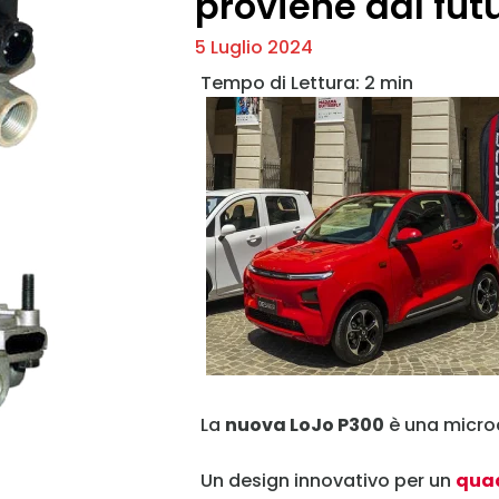
proviene dal fut
5 Luglio 2024
La
nuova LoJo P300
è una microc
Un design innovativo per un
quad