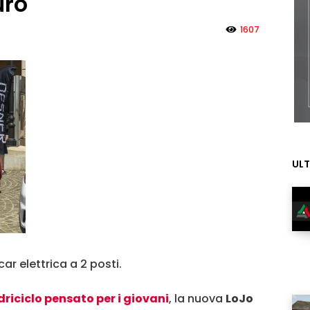
uro
1607
ULT
ar elettrica a 2 posti.
riciclo pensato per i giovani
, la nuova
LoJo