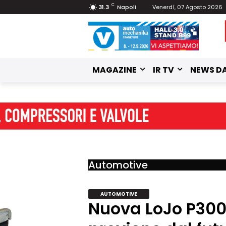
C
31.3
Napoli
Venerdì, 07 Agosto 2026
MAGAZINE
IR TV
NEWS DA
Automotive
AUTOMOTIVE
Nuova LoJo P300: