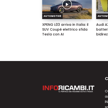
AUTOMOTIVE
AUTOM
XPENG L03 arriva in Italia: il
Audi A2
SUV Coupé elettrico sfida
batter
Tesla con AI
bidire
C
O
a
I
sp