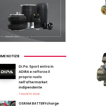
IME NOTIZIE
Di.Pa. Sport entra in
ADIRA e rafforza il
proprio ruolo
nell’aftermarket
indipendente
7 AGOSTO 2026
OSRAM BATTERYcharge