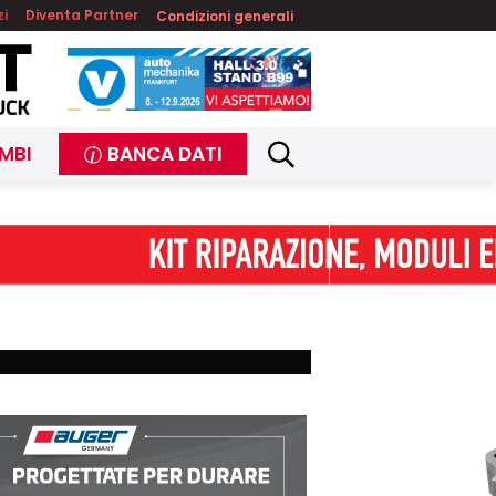
zi
Diventa Partner
Condizioni generali
MBI
BANCA DATI