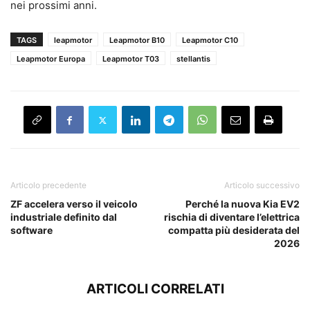
nei prossimi anni.
TAGS
leapmotor
Leapmotor B10
Leapmotor C10
Leapmotor Europa
Leapmotor T03
stellantis
Articolo precedente
Articolo successivo
ZF accelera verso il veicolo
Perché la nuova Kia EV2
industriale definito dal
rischia di diventare l’elettrica
software
compatta più desiderata del
2026
ARTICOLI CORRELATI