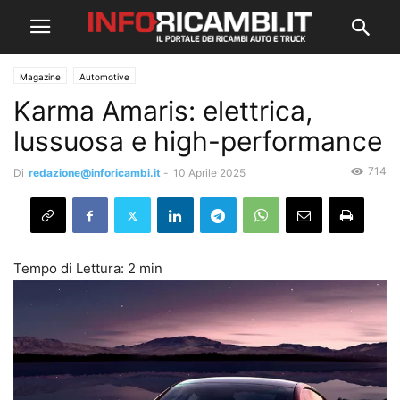
Magazine
Automotive
Karma Amaris: elettrica,
lussuosa e high-performance
714
Di
redazione@inforicambi.it
-
10 Aprile 2025