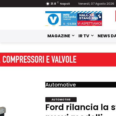
C
31.8
Napoli
Venerdì, 07 Agosto 2026
MAGAZINE
IR TV
NEWS DA
Automotive
AUTOMOTIVE
Ford rilancia la 