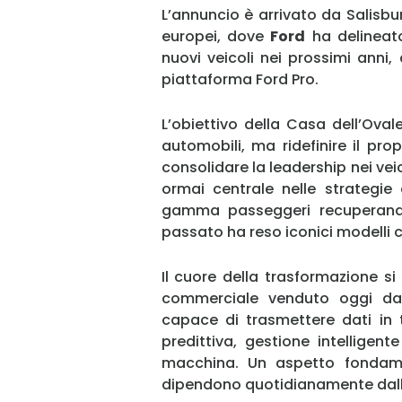
L’annuncio è arrivato da Salisbu
europei, dove
Ford
ha delineato
nuovi veicoli nei prossimi anni
piattaforma Ford Pro.
L’obiettivo della Casa dell’Ova
automobili, ma ridefinire il pro
consolidare la leadership nei ve
ormai centrale nelle strategie 
gamma passeggeri recuperando 
passato ha reso iconici modelli 
Il cuore della trasformazione s
commerciale venduto oggi da
capace di trasmettere dati in 
predittiva, gestione intelligent
macchina. Un aspetto fondamen
dipendono quotidianamente dall’e