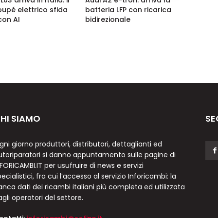
03 arriva in Italia: il
Audi A2 e-tron: arriva la
upé elettrico sfida
batteria LFP con ricarica
con AI
bidirezionale
HI SIAMO
SE
gni giorno produttori, distributori, dettaglianti ed
utoriparatori si danno appuntamento sulle pagine di
NFORICAMBI.IT per usufruire di news e servizi
ecialistici, fra cui l’accesso al servizio Inforicambi: la
anca dati dei ricambi italiani più completa ed utilizzata
agli operatori del settore.