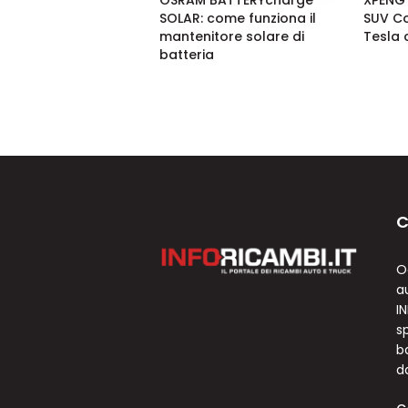
OSRAM BATTERYcharge
XPENG L
SOLAR: come funziona il
SUV Co
mantenitore solare di
Tesla 
batteria
C
O
a
I
sp
b
d