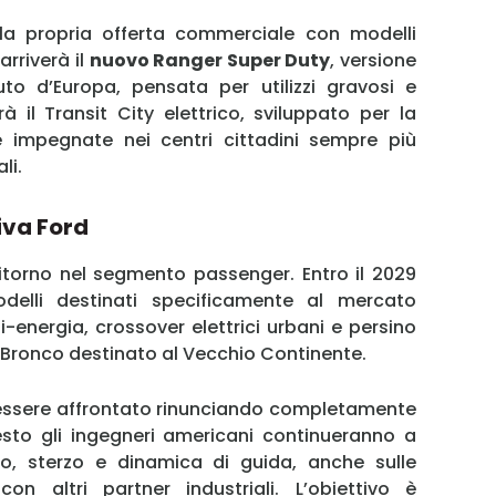
Username
 la propria offerta commerciale con modelli
arriverà il
nuovo Ranger Super Duty
, versione
o d’Europa, pensata per utilizzi gravosi e
Password
rà il Transit City elettrico, sviluppato per la
e impegnate nei centri cittadini sempre più
li.
Ricordami
Accedi
iva Ford
ritorno nel segmento passenger. Entro il 2029
delli destinati specificamente al mercato
energia, crossover elettrici urbani e persino
Bronco destinato al Vecchio Continente.
 essere affrontato rinunciando completamente
uesto gli ingegneri americani continueranno a
o, sterzo e dinamica di guida, anche sulle
on altri partner industriali. L’obiettivo è