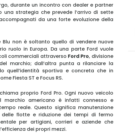
rgo, durante un incontro con dealer e partner
 una strategia che prevede l’arrivo di sette
, accompagnati da una forte evoluzione della
le Blu non è soltanto quello di vendere nuove
prio ruolo in Europa. Da una parte Ford vuole
icoli commerciali attraverso
Ford Pro
, divisione
del marchio; dall’altra punta a rilanciare la
quell’identità sportiva e concreta che in
come Fiesta ST e Focus RS.
i chiama proprio Ford Pro. Ogni nuovo veicolo
MY INFORICAMBI
l marchio americano è infatti connesso e
tempo reale. Questo significa manutenzione
e delle flotte e riduzione dei tempi di fermo
tale per artigiani, corrieri e aziende che
fficienza dei propri mezzi.