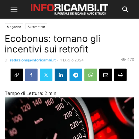
Magazine
Automotive
Ecobonus: tornano gli
incentivi sui retrofit
470
Di
redazione@inforicambi.it
-
1 Luglio 2024